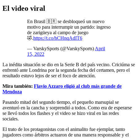
El video viral
En Brasil 🇧🇷 se desbloqueó un nuevo
motivo para interrumpir un partido: ingreso
de zarigüeya al campo de juego
🤣.
https://t.co/hCHnqAdIT6
— VarskySports (@VarskySports)
April
15, 2022
La inédita situación se dio en la Serie B del país vecino. Criciúma se
enfrentó ante Londrina por la segunda fecha del certamen, pero el
resultado estuvo lejos de ser el foco de atención.
Mira también:
Flavio Azzaro eligió al club más grande de
Mendoza
Pasando mitad del segundo tiempo, el pequeño marsupial se
aventuró en la cancha y sorprendió a todos. Como era de esperarse
se llevó todos los flashes y el video se hizo viral en las redes
sociales.
El trato de los protagonistas con el animalito fue ejemplar, tanto
jugadores como árbitros actuaron de una manera responsable y el