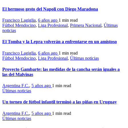
El hermoso gesto del Napoli con Diego Maradona
Francisco Lagiglia
,
6 años ago
1 min
read
Fútbol Mendocino
,
Liga Profesional
,
Primera Nacional
,
Últimas
noticias
El Tomba y la Lepra volverán a enfrentarse en un amistoso
Francisco Lagiglia
,
6 años ago
1 min
read
Fútbol Mendocino
,
Liga Profesional
,
Últimas noticias
Proyecto Gambarte: las medidas de la cancha serán iguales a
las del Malvinas
Argentina F.C.
,
5 años ago
1 min
read
Últimas noticias
Un torneo de fútbol infantil terminó a las piñas en Uruguay
Argentina F.C.
,
5 años ago
1 min
read
Últimas noticias