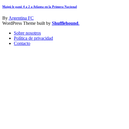
Maipú le ganó 4 a 2 a Atlanta en la Primera Nacional
By
Argentina FC
WordPress Theme built by
Shufflehound
.
Sobre nosotros
Política de privacidad
Contacto