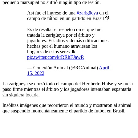
pequeño marsupial no sufrió ningún tipo de lesión.
Así fue el ingreso de una
#zarigüeya
en el
campo de fútbol en un partido en Brasil 💚
Es de resaltar el respeto con el que fue
tratada la zarigüeya por el árbitro y
jugadores. Estadios y demás edificaciones
hechas por el humano atraviesan los
hogares de estos seres 🧵
pic.twitter.com/krRRhFJawR
— Conexión Animal (@RCAnimal)
April
15, 2022
La zarigueya se cruzó todo el campo del Heriberto Hulse y se fue a
paso firme mientras el árbitro y los jugadores intentaban espantarla
sin siquiera tocarla.
Insólitas imágenes que recorrieron el mundo y mostraron al animal
que suspendió momentáneamente el partido de fútbol en Brasil.