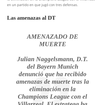
en un partido en que jugó con tres defensas.
Las amenazas al DT
AMENAZADO DE
MUERTE
Julian Naggelsmann, D.T.
del Bayern Munich
denunció que ha recibido
amenazas de muerte tras la
eliminación en la
Champions League con el
Villarreal. El estratega ha