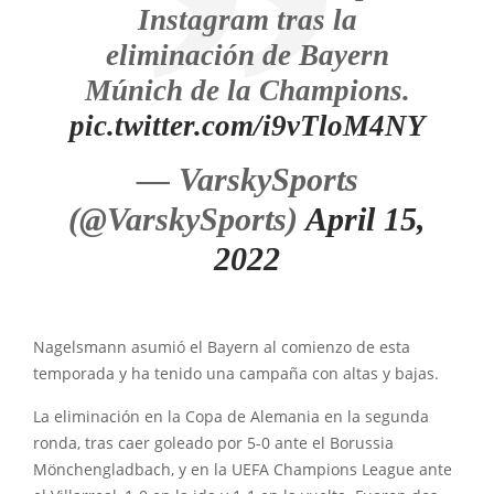
Instagram tras la
eliminación de Bayern
Múnich de la Champions.
pic.twitter.com/i9vTloM4NY
— VarskySports
(@VarskySports)
April 15,
2022
Nagelsmann asumió el Bayern al comienzo de esta
temporada y ha tenido una campaña con altas y bajas.
La eliminación en la Copa de Alemania en la segunda
ronda, tras caer goleado por 5-0 ante el Borussia
Mönchengladbach, y en la UEFA Champions League ante