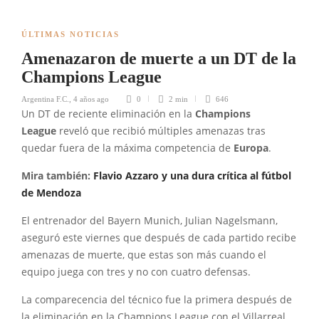
ÚLTIMAS NOTICIAS
Amenazaron de muerte a un DT de la
Champions League
Argentina F.C.
,
4 años ago
0
2 min
646
Un DT de reciente eliminación en la
Champions
League
reveló que recibió múltiples amenazas tras
quedar fuera de la máxima competencia de
Europa
.
Mira también:
Flavio Azzaro y una dura crítica al fútbol
de Mendoza
El entrenador del Bayern Munich, Julian Nagelsmann,
aseguró este viernes que después de cada partido recibe
amenazas de muerte, que estas son más cuando el
equipo juega con tres y no con cuatro defensas.
La comparecencia del técnico fue la primera después de
la eliminación en la Champions League con el Villarreal,