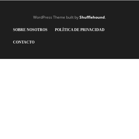
WordPress Theme built by
Shufflehound
.
SOBRE NOSOTROS
POLÍTICA DE PRIVACIDAD
CONTACTO