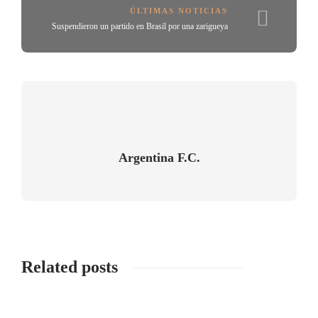
ÚLTIMAS NOTICIAS
Suspendieron un partido en Brasil por una zarigueya
Argentina F.C.
Related posts