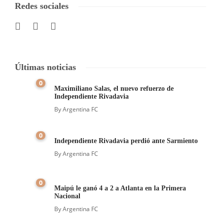
Redes sociales
Últimas noticias
0
Maximiliano Salas, el nuevo refuerzo de
Independiente Rivadavia
By
Argentina FC
0
Independiente Rivadavia perdió ante Sarmiento
By
Argentina FC
0
Maipú le ganó 4 a 2 a Atlanta en la Primera
Nacional
By
Argentina FC