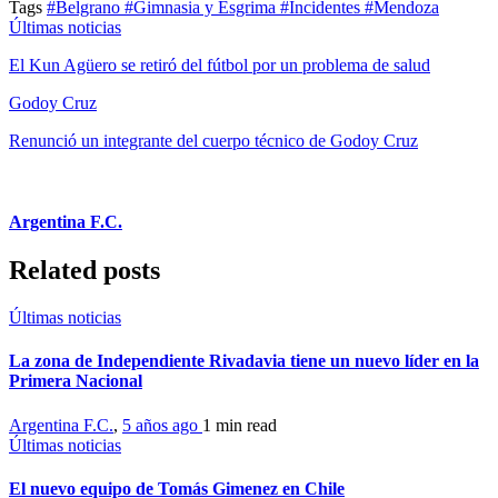
Tags
#Belgrano
#Gimnasia y Esgrima
#Incidentes
#Mendoza
Últimas noticias
El Kun Agüero se retiró del fútbol por un problema de salud
Godoy Cruz
Renunció un integrante del cuerpo técnico de Godoy Cruz
Argentina F.C.
Related posts
Últimas noticias
La zona de Independiente Rivadavia tiene un nuevo líder en la
Primera Nacional
Argentina F.C.
,
5 años ago
1 min
read
Últimas noticias
El nuevo equipo de Tomás Gimenez en Chile