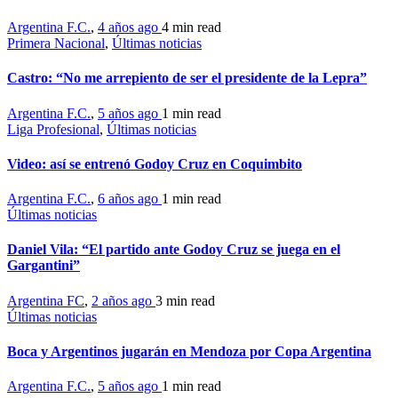
Argentina F.C.
,
4 años ago
4 min
read
Primera Nacional
,
Últimas noticias
Castro: “No me arrepiento de ser el presidente de la Lepra”
Argentina F.C.
,
5 años ago
1 min
read
Liga Profesional
,
Últimas noticias
Video: así se entrenó Godoy Cruz en Coquimbito
Argentina F.C.
,
6 años ago
1 min
read
Últimas noticias
Daniel Vila: “El partido ante Godoy Cruz se juega en el
Gargantini”
Argentina FC
,
2 años ago
3 min
read
Últimas noticias
Boca y Argentinos jugarán en Mendoza por Copa Argentina
Argentina F.C.
,
5 años ago
1 min
read