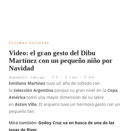
ÚLTIMAS NOTICIAS
Video: el gran gesto del Dibu
Martínez con un pequeño niño por
Navidad
Argentina F.C.
,
5 años ago
0
1 min
614
Emiliano Martínez
tuvo un año de soñado con
la
Selección Argentina
porque su gran nivel en la
Copa
América
tomó una mayor dimensión de su labor
en
Aston Villa
. El arquero tuvo un hermoso gesto con un
pequeño fan.
Mirá también:
Godoy Cruz va en busca de una de las
joyas de River