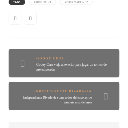
TAGS
#ARGENTINA
#DIBU MARTÍNEZ
GODOY CRUZ
Godoy Cruz viaja al exterior para jugar un torneo de
pretemporada
INDEPENDIENTE RIVADAVIA
Independiente Rivadavia suma a dos defensores de
jeraquía a su defensa