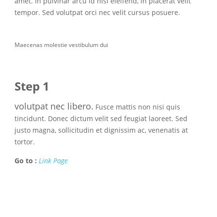
amet. In pulvinar arcu id nisi eleifend, in placerat velit
tempor. Sed volutpat orci nec velit cursus posuere.
Maecenas molestie vestibulum dui
Step 1
volutpat nec libero.
Fusce mattis non nisi quis
tincidunt. Donec dictum velit sed feugiat laoreet. Sed
justo magna, sollicitudin et dignissim ac, venenatis at
tortor.
Go to :
Link Page