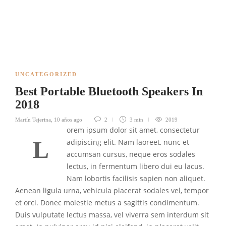
UNCATEGORIZED
Best Portable Bluetooth Speakers In
2018
Martín Tejerina
,
10 años ago
2
3 min
2019
orem ipsum dolor sit amet, consectetur
L
adipiscing elit. Nam laoreet, nunc et
accumsan cursus, neque eros sodales
lectus, in fermentum libero dui eu lacus.
Nam lobortis facilisis sapien non aliquet.
Aenean ligula urna, vehicula placerat sodales vel, tempor
et orci. Donec molestie metus a sagittis condimentum.
Duis vulputate lectus massa, vel viverra sem interdum sit