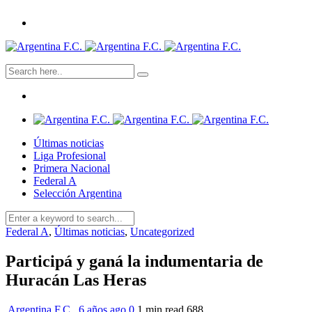
Últimas noticias
Liga Profesional
Primera Nacional
Federal A
Selección Argentina
Federal A
,
Últimas noticias
,
Uncategorized
Participá y ganá la indumentaria de
Huracán Las Heras
Argentina F.C.
,
6 años ago
0
1 min
read
688