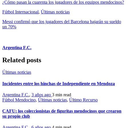
¿Cómo pasan la cuarenta los jugadores de los equipos mendocinos?
Fútbol Internacional
,
Últimas noticias
Messi confirmó que los jugadores del Barcelona bajarán su sueldo
un 70%
Argentina F.C.
Related posts
Últimas noticias
Incidentes entre los hinchas de Independiente en Mendoza
Argentina F.C.
,
3 años ago
3 min
read
Fútbol Mendocino
,
Últimas noticias
,
Último Recurso
CAFU: los coleccionistas de figuritas mendocinos que crearon
su propio club
Argentina F.C.
,
6 años ago
4 min
read