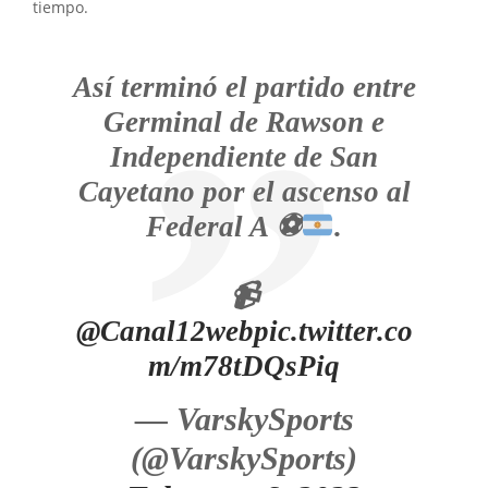
tiempo.
Así terminó el partido entre
Germinal de Rawson e
Independiente de San
Cayetano por el ascenso al
Federal A
⚽️
.
📹
@Canal12web
pic.twitter.co
m/m78tDQsPiq
— VarskySports
(@VarskySports)