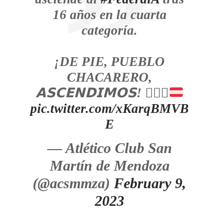
16 años en la cuarta
categoría.
¡DE PIE, PUEBLO
CHACARERO,
𝗔𝗦𝗖𝗘𝗡𝗗𝗜𝗠𝗢𝗦!
✊🏼
🅰️
pic.twitter.com/xKarqBMVB
E
— Atlético Club San
Martín de Mendoza
(@acsmmza)
February 9,
2023