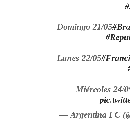
#
Domingo 21/05
#Bra
#Repu
Lunes 22/05
#Franc
Miércoles 24/0
pic.twi
— Argentina FC 