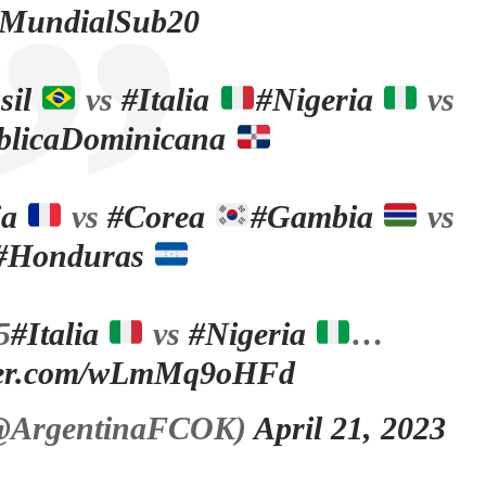
MundialSub20
sil
vs
#Italia
#Nigeria
vs
blicaDominicana
ia
vs
#Corea
#Gambia
vs
#Honduras
5
#Italia
vs
#Nigeria
…
tter.com/wLmMq9oHFd
(@ArgentinaFCOK)
April 21, 2023