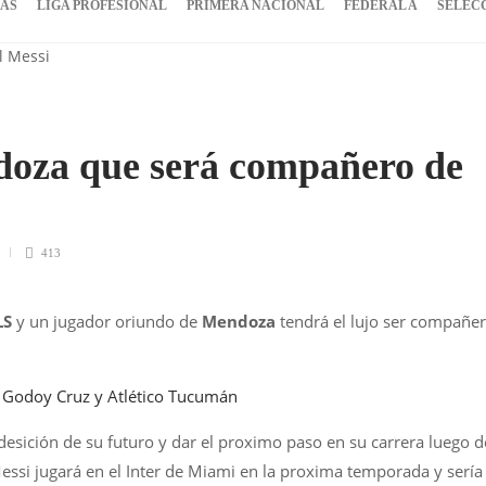
IAS
LIGA PROFESIONAL
PRIMERA NACIONAL
FEDERAL A
SELEC
doza que será compañero de
413
LS
y un jugador oriundo de
Mendoza
tendrá el lujo ser compañe
e Godoy Cruz y Atlético Tucumán
desición de su futuro y dar el proximo paso en su carrera luego d
Messi jugará en el Inter de Miami en la proxima temporada y sería