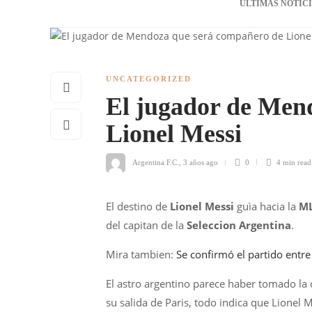
ÚLTIMAS NOTIC
UNCATEGORIZED
El jugador de Men
Lionel Messi
Argentina F.C.
,
3 años ago
0
4 min
read
El destino de
Lionel Messi
guìa hacia la
M
del capitan de la
Seleccion
Argentina
.
Mira tambien:
Se confirmó el partido entr
El astro argentino parece haber tomado la 
su salida de Paris, todo indica que Lionel 