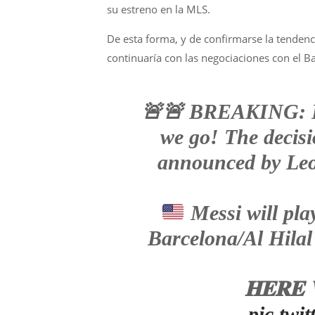
su estreno en la MLS.
De esta forma, y de confirmarse la tendenci
continuaría con las negociaciones con el B
🚨🚨 BREAKING: Li
we go! The decisi
announced by Leo
Messi will pl
Barcelona/Al Hilal 
𝐇𝐄𝐑𝐄 
pic.tw