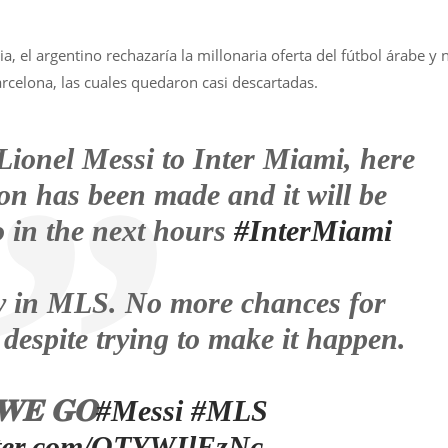
a, el argentino rechazaría la millonaria oferta del fútbol árabe y 
arcelona, las cuales quedaron casi descartadas.
onel Messi to Inter Miami, here
on has been made and it will be
 in the next hours
#InterMiami
ay in MLS. No more chances for
despite trying to make it happen.
𝐖𝐄 𝐆𝐎
#Messi
#MLS
itter.com/OTYWIlEzNc