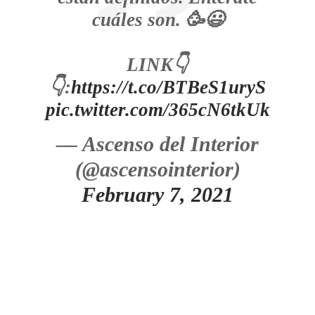
cuáles son. 🥳😃
LINK👇
👇:
https://t.co/BTBeS1uryS
pic.twitter.com/365cN6tkUk
— Ascenso del Interior
(@ascensointerior)
February 7, 2021