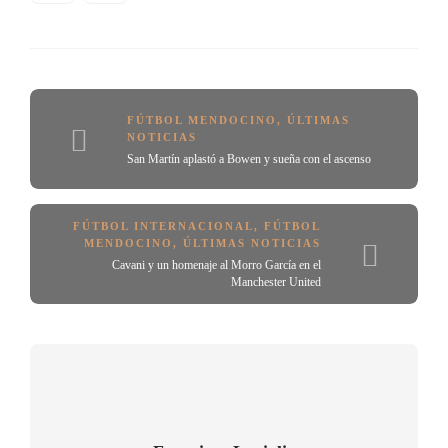
FÚTBOL MENDOCINO
,
ÚLTIMAS
NOTICIAS
San Martín aplastó a Bowen y sueña con el ascenso
FÚTBOL INTERNACIONAL
,
FÚTBOL
MENDOCINO
,
ÚLTIMAS NOTICIAS
Cavani y un homenaje al Morro García en el
Manchester United