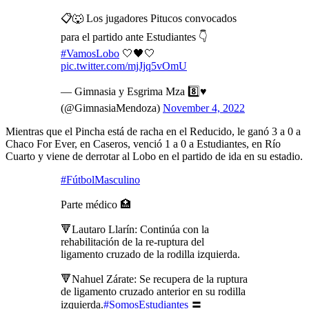
📋🐺 Los jugadores Pitucos convocados
para el partido ante Estudiantes 👇
#VamosLobo
🤍🖤🤍
pic.twitter.com/mjJjq5vOmU
— Gimnasia y Esgrima Mza 8️⃣♥️
(@GimnasiaMendoza)
November 4, 2022
Mientras que el Pincha está de racha en el Reducido, le ganó 3 a 0 a
Chaco For Ever, en Caseros, venció 1 a 0 a Estudiantes, en Río
Cuarto y viene de derrotar al Lobo en el partido de ida en su estadio.
#FútbolMasculino
Parte médico 🏥
🔻Lautaro Llarín: Continúa con la
rehabilitación de la re-ruptura del
ligamento cruzado de la rodilla izquierda.
🔻Nahuel Zárate: Se recupera de la ruptura
de ligamento cruzado anterior en su rodilla
izquierda.
#SomosEstudiantes
〓