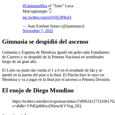
#GimnasiaMza
el "Tano" Luca
Marcogiuseppe 👇
pic.twitter.com/oQQiS3PRuQ
— Juan Esteban Suraci (@juansuraci)
November 7, 2022
Gimnasia se despidió del ascenso
Gimnasia y Esgrima de Mendoza igualó sin goles ante Estudiantes
de Caseros y se despidió de la Primera Nacional en semifinales
luego de un gran año.
El Lobo no pudo dar vuelta el 1 a 0 en el resultado de ida y se
quedó en la puerta del pase a la final. El Pincha hizo lo suyo en
Mendoza y va a jugar en la final por el ascenso a Primera División.
El enojo de Diego Mondino
https://twitter.com/directvsportsar/status/158902412733106176
s=46&t=VPdQa8i8wzD0mwKVVog_DQ