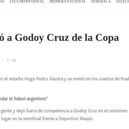
IAS
LIGA PROFESIONAL
PRIMERA NACIONAL
FEDERAL A
SELEC
ó a Godoy Cruz de la Copa
743
n el estadio Hugo Pedro Alastra y se metió en los cuartos de fina
ndar el fútbol argentino”
su gente y dejó fuera de competencia a Godoy Cruz en el certamen
 lugar en la semifinal frente a Deportivo Maipú.