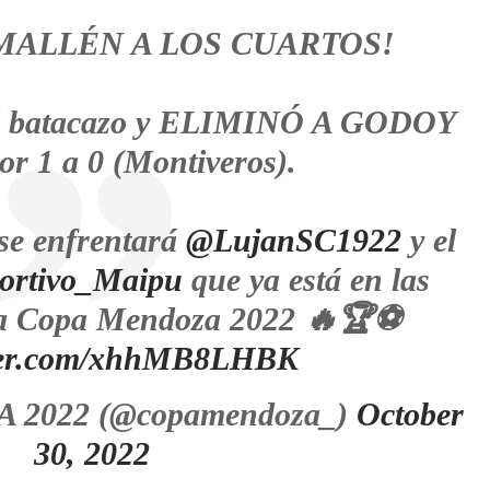
MALLÉN A LOS CUARTOS!
 el batacazo y ELIMINÓ A GODOY
r 1 a 0 (Montiveros).
 se enfrentará
@LujanSC1922
y el
rtivo_Maipu
que ya está en las
 la Copa Mendoza 2022 🔥🏆⚽️
tter.com/xhhMB8LHBK
2022 (@copamendoza_)
October
30, 2022