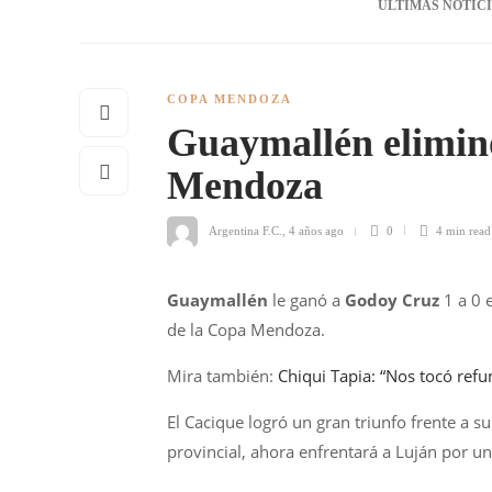
ÚLTIMAS NOTIC
COPA MENDOZA
Guaymallén elimin
Mendoza
Argentina F.C.
,
4 años ago
0
4 min
read
Guaymallén
le ganó a
Godoy Cruz
1 a 0 e
de la Copa Mendoza.
Mira también:
Chiqui Tapia: “Nos tocó refu
El Cacique logró un gran triunfo frente a 
provincial, ahora enfrentará a Luján por un