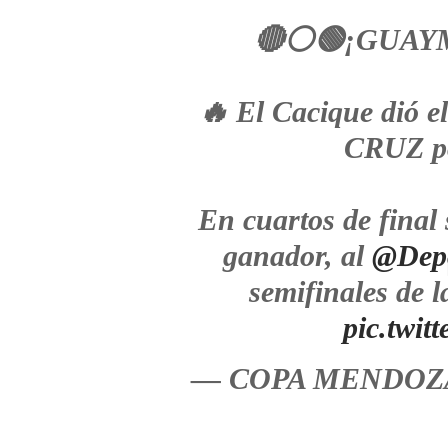
🔴⚪️🟢¡GUAY
🔥 El Cacique dió
CRUZ po
En cuartos de final
ganador, al
@Depo
semifinales de
pic.twi
— COPA MENDOZA 