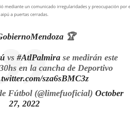
ció mediante un comunicado irregularidades y preocupación por e
Maipú a puertas cerradas.
GobiernoMendoza
🏆
pú
vs
#AtlPalmira
se medirán este
30hs en la cancha de Deportivo
.twitter.com/sza6sBMC3z
e Fútbol (@limefuoficial)
October
27, 2022