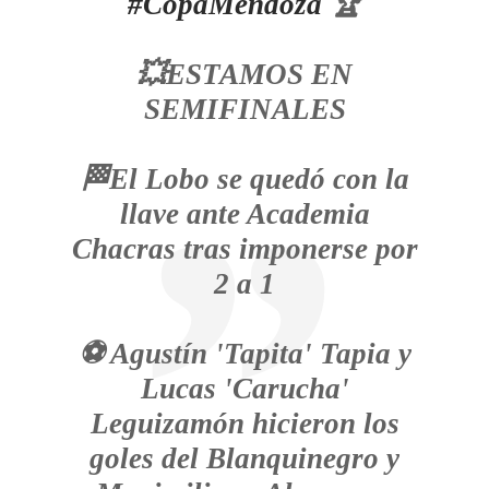
#CopaMendoza
🏆
💥ESTAMOS EN
SEMIFINALES
🏁El Lobo se quedó con la
llave ante Academia
Chacras tras imponerse por
2 a 1
⚽ Agustín 'Tapita' Tapia y
Lucas 'Carucha'
Leguizamón hicieron los
goles del Blanquinegro y