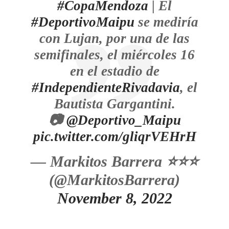
#CopaMendoza
| El
#DeportivoMaipu
se mediría
con Lujan, por una de las
semifinales, el miércoles 16
en el estadio de
#IndependienteRivadavia
, el
Bautista Gargantini.
📷
@Deportivo_Maipu
pic.twitter.com/gliqrVEHrH
— Markitos Barrera ⭐️⭐️⭐️
(@MarkitosBarrera)
November 8, 2022