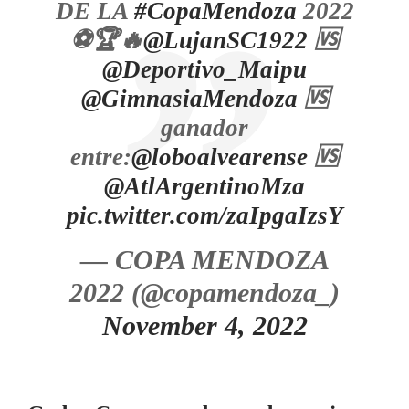
DE LA
#CopaMendoza
2022
⚽️🏆🔥
@LujanSC1922
🆚️
@Deportivo_Maipu
@GimnasiaMendoza
🆚️
ganador
entre:
@loboalvearense
🆚️
@AtlArgentinoMza
pic.twitter.com/zaIpgaIzsY
— COPA MENDOZA
2022 (@copamendoza_)
November 4, 2022