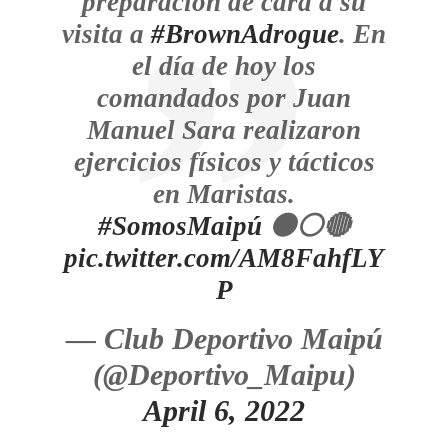
preparación de cara a su
visita a
#BrownAdrogue
. En
el día de hoy los
comandados por Juan
Manuel Sara realizaron
ejercicios físicos y tácticos
en Maristas.
#SomosMaipú
⚫⚪🔴
pic.twitter.com/AM8FahfLY
P
— Club Deportivo Maipú
(@Deportivo_Maipu)
April 6, 2022