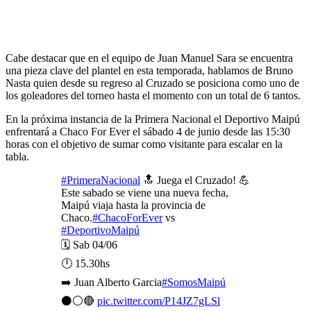
Cabe destacar que en el equipo de Juan Manuel Sara se encuentra
una pieza clave del plantel en esta temporada, hablamos de Bruno
Nasta quien desde su regreso al Cruzado se posiciona como uno de
los goleadores del torneo hasta el momento con un total de 6 tantos.
En la próxima instancia de la Primera Nacional el Deportivo Maipú
enfrentará a Chaco For Ever el sábado 4 de junio desde las 15:30
horas con el objetivo de sumar como visitante para escalar en la
tabla.
#PrimeraNacional
🔝 Juega el Cruzado! 💪
Este sabado se viene una nueva fecha,
Maipú viaja hasta la provincia de
Chaco.
#ChacoForEver
vs
#DeportivoMaipú
🗓️ Sab 04/06
🕛 15.30hs
➡️ Juan Alberto Garcia
#SomosMaipú
⚫⚪🔴
pic.twitter.com/P14JZ7gLSl