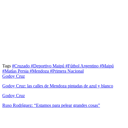
Tags
#Cruzado
#Deportivo Maipú
#Fútbol Argentino
#Maipú
#Matías Persia
#Mendoza
#Primera Nacional
Godoy Cruz
Godoy Cruz: las calles de Mendoza pintadas de azul y blanco
Godoy Cruz
Ruso Rodríguez: “Estamos para pelear grandes cosas”