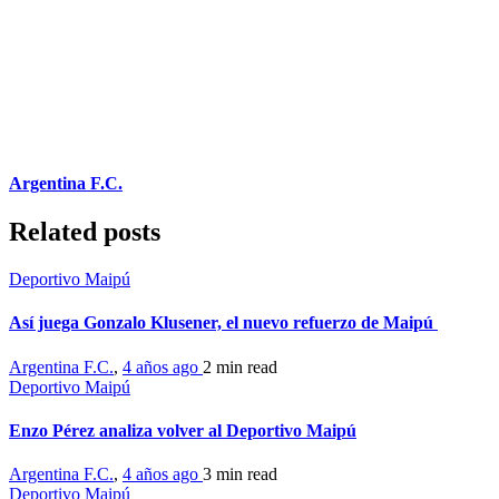
Argentina F.C.
Related posts
Deportivo Maipú
Así juega Gonzalo Klusener, el nuevo refuerzo de Maipú
Argentina F.C.
,
4 años ago
2 min
read
Deportivo Maipú
Enzo Pérez analiza volver al Deportivo Maipú
Argentina F.C.
,
4 años ago
3 min
read
Deportivo Maipú