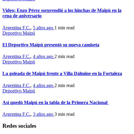
Video: Enzo Pérez sorprendió a los hinchas de Maipú en la
cena de aniversario
Argentina F.C.
,
5 años ago
1 min
read
Deportivo Maipú
El Deportivo Maipú presentó su nueva camiseta
Argentina F.C.
,
4 años ago
2 min
read
Deportivo Maipú
La goleada de Maipú frente a Villa Dálmine en la Fortaleza
Argentina F.C.
,
4 años ago
2 min
read
Deportivo Maipú
Así quedó Maipú en la tabla de la Primera Nacional
Argentina F.C.
,
3 años ago
3 min
read
Redes sociales