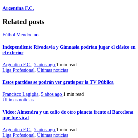
Argentina F.C.
Related posts
Fútbol Mendocino
Independiente Rivadavia y Gimnasia podrían jugar el clásico en
el exterior
Argentina F.C.
,
5 años ago
1 min
read
Liga Profesional
,
Últimas noticias
Estos partidos se podrán ver gratis por la TV Pública
Francisco Lagiglia
,
5 años ago
1 min
read
Últimas noticias
Video: Almendra y un caño de otro planeta frente al Barcelona
que fue viral
Argentina F.C.
,
5 años ago
1 min
read
Liga Profesional
,
Últimas noticias