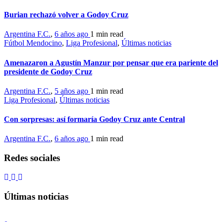
Burian rechazó volver a Godoy Cruz
Argentina F.C.
,
6 años ago
1 min
read
Fútbol Mendocino
,
Liga Profesional
,
Últimas noticias
Amenazaron a Agustín Manzur por pensar que era pariente del
presidente de Godoy Cruz
Argentina F.C.
,
5 años ago
1 min
read
Liga Profesional
,
Últimas noticias
Con sorpresas: así formaría Godoy Cruz ante Central
Argentina F.C.
,
6 años ago
1 min
read
Redes sociales
Últimas noticias