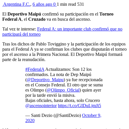
Argentina F.C.
,
6 años ago
0
1 min
read
531
El
Deportivo Maipú
confirmó su participación en el
Torneo
Federal A
, el
Cruzado
va en busca del ascenso.
Tal vez te interese:
Federal A: un importante club confirmó que no
participará del torneo
Tras los dichos de Pablo Toviggino y la participación de los equipos
para el Federal A ya se confirman los clubes que disputarán el torneo
por el ascenso a la Primera Nacional. El Deportivo Maipú formará
parte de la reanudación.
#FederalA
Actualizamos: Son 12 los
confirmados. La nota de Dep Maipú
(
@Deportivo_Maipu
) ya fue recepcionada
en el Consejo Federal. El otro que se suma
es Olimpo (
@Olimpo_Oficial
) quien ayer
por la tarde envió la misiva.
Bajas oficiales, hasta ahora, solo Crucero
@ascensointerior
https://t.co/GIDuLjmJi5
— Santi Dezio (@SantiDezio)
October 9,
2020