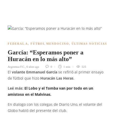
FEDERAL A
,
FÚTBOL MENDOCINO
,
ÚLTIMAS NOTICIAS
García: “Esperamos poner a
Huracán en lo más alto”
Argentina F.C.
,
6 años ago
0
1 min
525
El
volante Emmanuel García
se refirió al primer ensayo
de fútbol que hizo
Huracán Las Heras
.
Leé más:
El Lobo y el Tomba van por todo en un
amistoso en el Malvinas.
En dialogo con los colegas de Diario Uno, el volante del
Globo habló del presente del club.