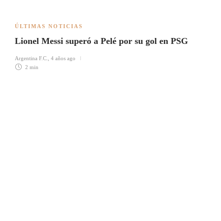
ÚLTIMAS NOTICIAS
Lionel Messi superó a Pelé por su gol en PSG
Argentina F.C.
,
4 años ago
2 min