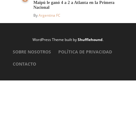
Maipú le ganó 4 a 2 a Atlanta en la Primera
Nacional
By
Argentina FC
WordPress Theme built by
Shufflehound
.
SOBRE NOSOTROS
POLÍTICA DE PRIVACIDAD
CONTACTO