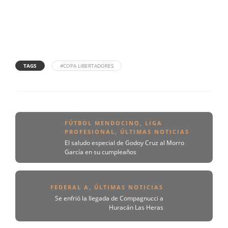
TAGS
#COPA LIBERTADORES
FÚTBOL MENDOCINO
,
LIGA
PROFESIONAL
,
ÚLTIMAS NOTICIAS
El saludo especial de Godoy Cruz al Morro
García en su cumpleaños
FEDERAL A
,
ÚLTIMAS NOTICIAS
Se enfrió la llegada de Compagnucci a
Huracán Las Heras