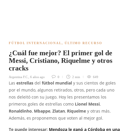
FÚTBOL INTERNACIONAL
,
ÚLTIMO RECURSO
¿Cuál fue mejor? El primer gol de
Messi, Cristiano, Riquelme y otros
cracks
Argentina F.C.
,
6 años ago
0
2 min
649
Las
estrellas
del
fútbol mundial
y sus cientos de goles
por el mundo, algunos retirados, otros, pero cada uno
nos deleitó con su juego. Hoy les presentamos los
primeros goles de estrellas como
Lionel Messi
,
Ronaldinho
,
Mbappe
,
Zlatan
,
Riquelme
y otras más.
Además, es proponemos que voten al mejor gol.
Te puede interesar:
Mendoza le ganó a Córdoba en una