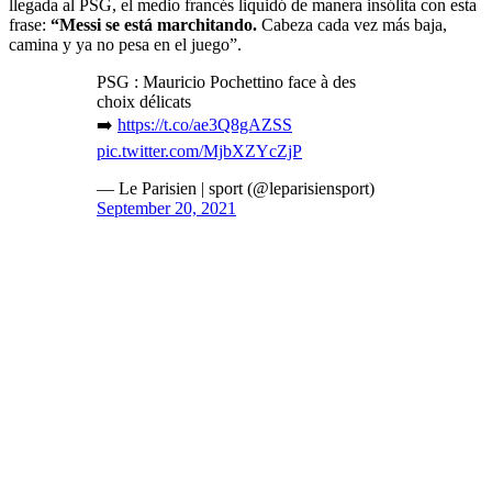
llegada al PSG, el medio francés liquidó de manera insólita con esta
frase:
“Messi se está marchitando.
Cabeza cada vez más baja,
camina y ya no pesa en el juego”.
PSG : Mauricio Pochettino face à des
choix délicats
➡️
https://t.co/ae3Q8gAZSS
pic.twitter.com/MjbXZYcZjP
— Le Parisien | sport (@leparisiensport)
September 20, 2021