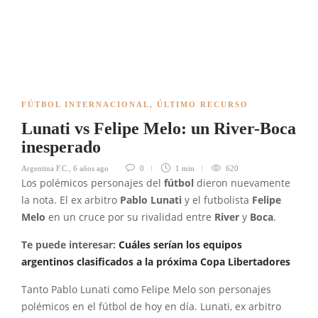
FÚTBOL INTERNACIONAL
,
ÚLTIMO RECURSO
Lunati vs Felipe Melo: un River-Boca
inesperado
Argentina F.C.
,
6 años ago
0
1 min
620
Los polémicos personajes del
fútbol
dieron nuevamente
la nota. El ex arbitro
Pablo Lunati
y el futbolista
Felipe
Melo
en un cruce por su rivalidad entre
River
y
Boca
.
Te puede interesar:
Cuáles serían los equipos
argentinos clasificados a la próxima Copa Libertadores
Tanto Pablo Lunati como Felipe Melo son personajes
polémicos en el fútbol de hoy en día. Lunati, ex arbitro