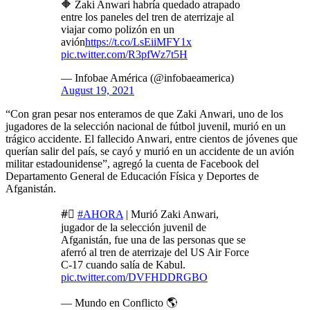
🔶 Zaki Anwari habría quedado atrapado
entre los paneles del tren de aterrizaje al
viajar como polizón en un
avión
https://t.co/LsEiiMFY1x
pic.twitter.com/R3pfWz7t5H
— Infobae América (@infobaeamerica)
August 19, 2021
“Con gran pesar nos enteramos de que Zaki Anwari, uno de los
jugadores de la selección nacional de fútbol juvenil, murió en un
trágico accidente. El fallecido Anwari, entre cientos de jóvenes que
querían salir del país, se cayó y murió en un accidente de un avión
militar estadounidense”, agregó la cuenta de Facebook del
Departamento General de Educación Física y Deportes de
Afganistán.
#⃣
#AHORA
| Murió Zaki Anwari,
jugador de la selección juvenil de
Afganistán, fue una de las personas que se
aferró al tren de aterrizaje del US Air Force
C-17 cuando salía de Kabul.
pic.twitter.com/DVFHDDRGBO
— Mundo en Conflicto 🌎