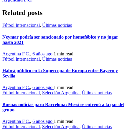
Related posts
Fútbol Internacional
,
Últimas noticias
Neymar podría ser sancionado por homofóbico y no jugar
hasta 2021
Argentina F.C.
,
6 años ago
1 min
read
Fútbol Internacional
,
Últimas noticias
Habrá público en la Supercopa de Europa entre Bayern y
Sevilla
Argentina F.C.
,
6 años ago
1 min
read
Fútbol Internacional
,
Selección Argentina
,
Últimas noticias
Buenas noticias para Barcelona: Messi se entrenó a la par del
grupo
Argentina F.C.
,
6 años ago
1 min
read
Fútbol Internacional
,
Selección Argentina
,
Últimas noticias