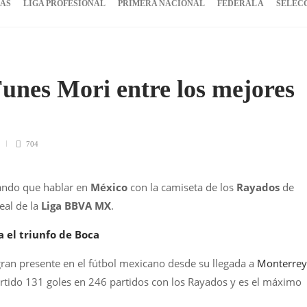
IAS
LIGA PROFESIONAL
PRIMERA NACIONAL
FEDERAL A
SELEC
unes Mori entre los mejores
704
ando que hablar en
México
con la camiseta de los
Rayados
de
deal de la
Liga BBVA MX
.
a el triunfo de Boca
ran presente en el fútbol mexicano desde su llegada a
Monterrey
rtido 131 goles en 246 partidos con los Rayados y es el máximo