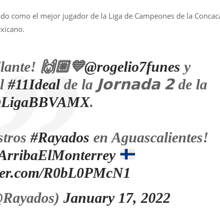
o como el mejor jugador de la Liga de Campeones de la Concac
exicano.
illante! 🙌🏼💙
@rogelio7funes
y
el
#11Ideal
de la 𝗝𝗼𝗿𝗻𝗮𝗱𝗮 𝟮 de la
LigaBBVAMX
.
stros
#Rayados
en Aguascalientes!
ArribaElMonterrey
tter.com/R0bL0PMcN1
@Rayados)
January 17, 2022