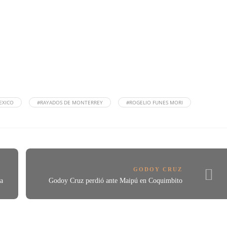
EXICO
#RAYADOS DE MONTERREY
#ROGELIO FUNES MORI
GODOY CRUZ
a
Godoy Cruz perdió ante Maipú en Coquimbito