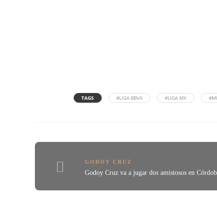
TAGS
#LIGA BBVA
#LIGA MX
#M
GODOY CRUZ
Godoy Cruz va a jugar dos amistosos en Córdob