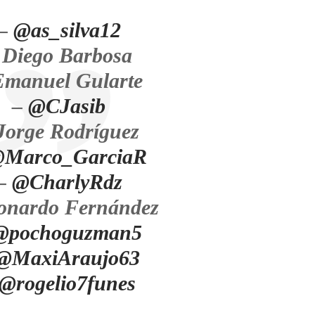
–
@as_silva12
 Diego Barbosa
Emanuel Gularte
–
@CJasib
Jorge Rodríguez
Marco_GarciaR
–
@CharlyRdz
onardo Fernández
@pochoguzman5
@MaxiAraujo63
@rogelio7funes