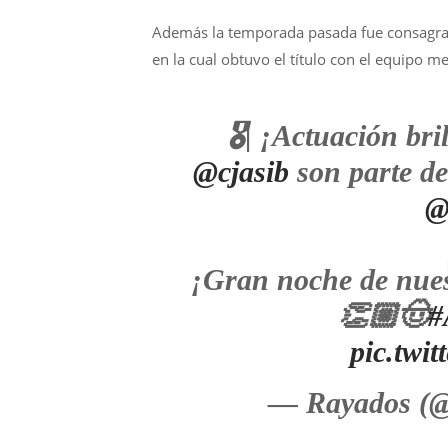
Además la temporada pasada fue consagrad
en la cual obtuvo el título con el equipo m
🎖️| ¡Actuación br
@cjasib
son parte d
@
¡Gran noche de nue
👏🏼🤠
#
pic.twi
— Rayados (