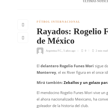
ÚLTIMAS NOTIC
FÚTBOL INTERNACIONAL
Rayados: Rogelio F
de México
Argentina F.C.
,
5 años ago
0
2 min
read
El
delantero Rogelio Funes Mori
sigue d
Monterrey
, el ex River figura en el once i
Mirá también:
Zeballos y un golazo par
El mendocino Rogelio Funes Mori vive un g
el ahora nacionalizado Mexicano, ha conve
goleador de la historia del club.