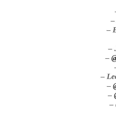
–
– 
– 
–
@
– Le
–
–
–