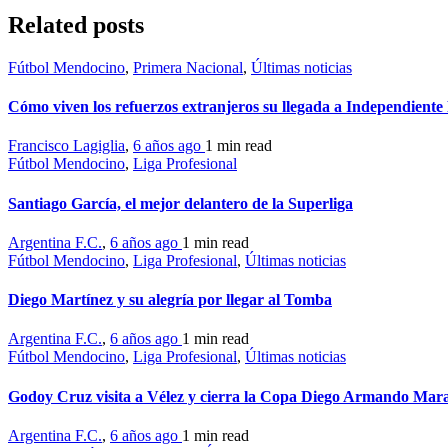
Related posts
Fútbol Mendocino
,
Primera Nacional
,
Últimas noticias
Cómo viven los refuerzos extranjeros su llegada a Independiente
Francisco Lagiglia
,
6 años ago
1 min
read
Fútbol Mendocino
,
Liga Profesional
Santiago García, el mejor delantero de la Superliga
Argentina F.C.
,
6 años ago
1 min
read
Fútbol Mendocino
,
Liga Profesional
,
Últimas noticias
Diego Martínez y su alegría por llegar al Tomba
Argentina F.C.
,
6 años ago
1 min
read
Fútbol Mendocino
,
Liga Profesional
,
Últimas noticias
Godoy Cruz visita a Vélez y cierra la Copa Diego Armando Ma
Argentina F.C.
,
6 años ago
1 min
read