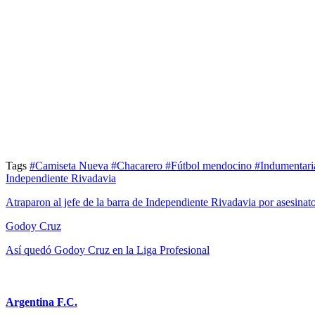
Tags
#Camiseta Nueva
#Chacarero
#Fútbol mendocino
#Indumentari
Independiente Rivadavia
Atraparon al jefe de la barra de Independiente Rivadavia por asesinat
Godoy Cruz
Así quedó Godoy Cruz en la Liga Profesional
Argentina F.C.