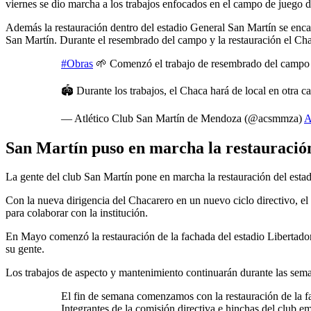
viernes se dio marcha a los trabajos enfocados en el campo de juego d
Además la restauración dentro del estadio General San Martín se encar
San Martín. Durante el resembrado del campo y la restauración el Chaca
#Obras
🌱 Comenzó el trabajo de resembrado del campo de
🏟 Durante los trabajos, el Chaca hará de local en otra 
— Atlético Club San Martín de Mendoza (@acsmmza)
A
San Martín puso en marcha la restauració
La gente del club San Martín pone en marcha la restauración del estadi
Con la nueva dirigencia del Chacarero en un nuevo ciclo directivo, el 
para colaborar con la institución.
En Mayo comenzó la restauración de la fachada del estadio Libertador
su gente.
Los trabajos de aspecto y mantenimiento continuarán durante las sema
El fin de semana comenzamos con la restauración de la f
Integrantes de la comisión directiva e hinchas del club e