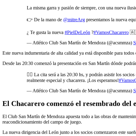
La misma garra y pasión de siempre, con una nueva ilusi
👉 De la mano de
@mitreArg
presentamos la nueva equi
¿ Te gusta la nueva
#PielDeLeón
?
#VamosChacarero
🇦
— Atlético Club San Martín de Mendoza (@acsmmza)
S
Este nueva indumentaria de alta calidad ya está disponible para todos
Desde las 20:30 comenzó la presentación en San Martín dónde podrán a
👉🏼 La cita será a las 20:30 hs, y podrán asistir los soc
realmente especial y chacarera. ¡Los esperamos!
#VamosC
— Atlético Club San Martín de Mendoza (@acsmmza)
S
El Chacarero comenzó el resembrado del e
El Club San Martín de Mendoza apuesta todo a las obras de mantenimie
reacondicionamiento del campo de juego.
La nueva dirigencia del León junto a los socios comenzaron este sueño 