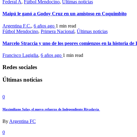
Federal A
,
Fútbol Mendocino
,
Últimas noticias
Maipú le ganó a Godoy Cruz en un amistoso en Coquimbito
Argentina F.C.
,
6 años ago
1 min
read
Fútbol Mendocino
,
Primera Nacional
,
Últimas noticias
Marcelo Straccia y uno de los peores comienzos en la historia de
Francisco Lagiglia
,
6 años ago
1 min
read
Redes sociales
Últimas noticias
0
Maximiliano Salas, el nuevo refuerzo de Independiente Rivadavia
By
Argentina FC
0