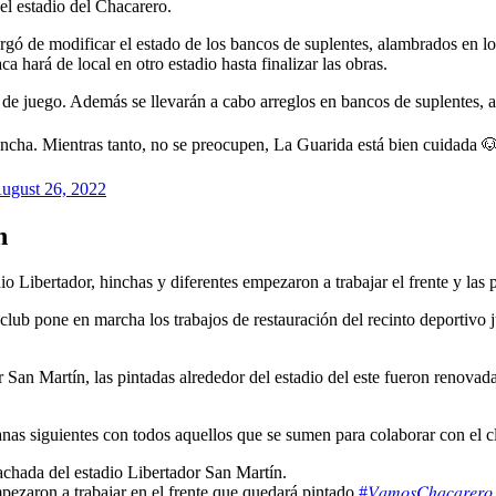
el estadio del Chacarero.
gó de modificar el estado de los bancos de suplentes, alambrados en los
 hará de local en otro estadio hasta finalizar las obras.
 juego. Además se llevarán a cabo arreglos en bancos de suplentes, a
cancha. Mientras tanto, no se preocupen, La Guarida está bien cuidada 
ugust 26, 2022
n
o Libertador, hinchas y diferentes empezaron a trabajar el frente y las 
club pone en marcha los trabajos de restauración del recinto deportivo 
 San Martín, las pintadas alrededor del estadio del este fueron renova
nas siguientes con todos aquellos que se sumen para colaborar con el cl
achada del estadio Libertador San Martín.
mpezaron a trabajar en el frente que quedará pintado.
#𝑉𝑎𝑚𝑜𝑠𝐶ℎ𝑎𝑐𝑎𝑟𝑒𝑟𝑜