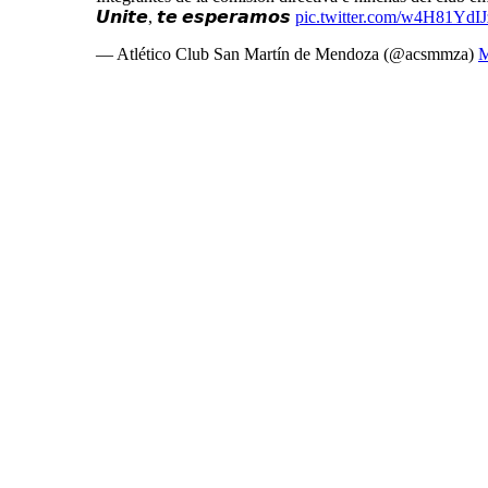
𝙐𝙣𝙞𝙩𝙚, 𝙩𝙚 𝙚𝙨𝙥𝙚𝙧𝙖𝙢𝙤𝙨
pic.twitter.com/w4H81YdIJ
— Atlético Club San Martín de Mendoza (@acsmmza)
M