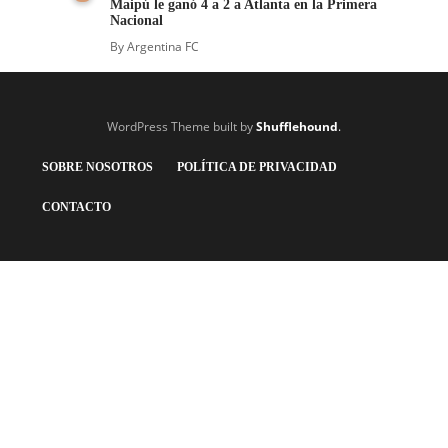
Maipú le ganó 4 a 2 a Atlanta en la Primera
Nacional
By
Argentina FC
WordPress Theme built by
Shufflehound
.
SOBRE NOSOTROS
POLÍTICA DE PRIVACIDAD
CONTACTO