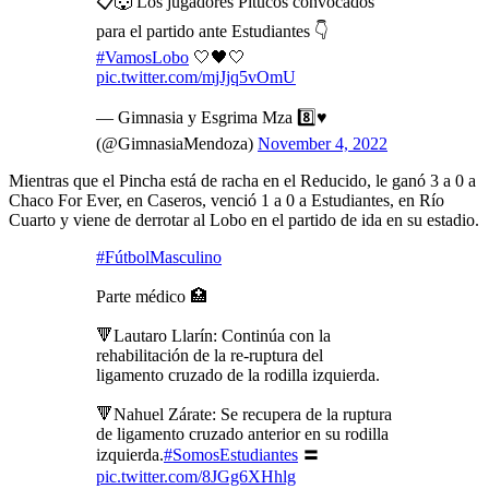
📋🐺 Los jugadores Pitucos convocados
para el partido ante Estudiantes 👇
#VamosLobo
🤍🖤🤍
pic.twitter.com/mjJjq5vOmU
— Gimnasia y Esgrima Mza 8️⃣♥️
(@GimnasiaMendoza)
November 4, 2022
Mientras que el Pincha está de racha en el Reducido, le ganó 3 a 0 a
Chaco For Ever, en Caseros, venció 1 a 0 a Estudiantes, en Río
Cuarto y viene de derrotar al Lobo en el partido de ida en su estadio.
#FútbolMasculino
Parte médico 🏥
🔻Lautaro Llarín: Continúa con la
rehabilitación de la re-ruptura del
ligamento cruzado de la rodilla izquierda.
🔻Nahuel Zárate: Se recupera de la ruptura
de ligamento cruzado anterior en su rodilla
izquierda.
#SomosEstudiantes
〓
pic.twitter.com/8JGg6XHhlg