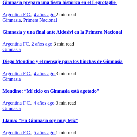
Gimnasia prepara una fiesta histórica en el Legrotaglie
Argentina F.C.
,
4 años ago
2 min
read
Gimnasia
,
Primera Nacional
Gimnasia y una final ante Aldosivi en la Primera Nacional
Argentina FC
,
2 años ago
3 min
read
Gimnasia
Diego Mondino y el mensaje para los hinchas de Gimnasia
Argentina F.C.
,
4 años ago
3 min
read
Gimnasia
Mondino: “Mí ciclo en Gimnasia está agotado”
Argentina F.C.
,
4 años ago
3 min
read
Gimnasia
Llama: “En Gimnasia soy muy feliz”
Argentina F.C.
,
5 años ago
1 min
read