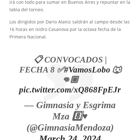
irá con todo para sumar en Buenos Aires y repuntar en la
tabla del torneo.
Los dirigidos por Dario Alaniz saldrán al campo desde las
16 horas en Isidro Casanova por la octava fecha de la
Primera Nacional.
📋 CONVOCADOS |
FECHA 8 ✅
#VamosLobo
🐺
👊🏼
pic.twitter.com/xQ868FpEJr
— Gimnasia y Esgrima
Mza 8️⃣♥️
(@GimnasiaMendoza)
March 24, 2024