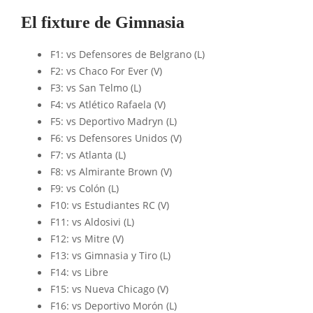
El fixture de Gimnasia
F1: vs Defensores de Belgrano (L)
F2: vs Chaco For Ever (V)
F3: vs San Telmo (L)
F4: vs Atlético Rafaela (V)
F5: vs Deportivo Madryn (L)
F6: vs Defensores Unidos (V)
F7: vs Atlanta (L)
F8: vs Almirante Brown (V)
F9: vs Colón (L)
F10: vs Estudiantes RC (V)
F11: vs Aldosivi (L)
F12: vs Mitre (V)
F13: vs Gimnasia y Tiro (L)
F14: vs Libre
F15: vs Nueva Chicago (V)
F16: vs Deportivo Morón (L)