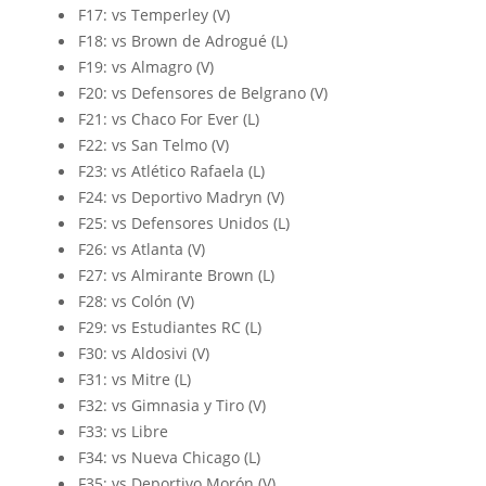
F17: vs Temperley (V)
F18: vs Brown de Adrogué (L)
F19: vs Almagro (V)
F20: vs Defensores de Belgrano (V)
F21: vs Chaco For Ever (L)
F22: vs San Telmo (V)
F23: vs Atlético Rafaela (L)
F24: vs Deportivo Madryn (V)
F25: vs Defensores Unidos (L)
F26: vs Atlanta (V)
F27: vs Almirante Brown (L)
F28: vs Colón (V)
F29: vs Estudiantes RC (L)
F30: vs Aldosivi (V)
F31: vs Mitre (L)
F32: vs Gimnasia y Tiro (V)
F33: vs Libre
F34: vs Nueva Chicago (L)
F35: vs Deportivo Morón (V)