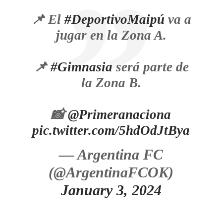
📌 El
#DeportivoMaipú
va a
jugar en la Zona A.
📌
#Gimnasia
será parte de
la Zona B.
📸
@Primeranaciona
pic.twitter.com/5hdOdJtBya
— Argentina FC
(@ArgentinaFCOK)
January 3, 2024