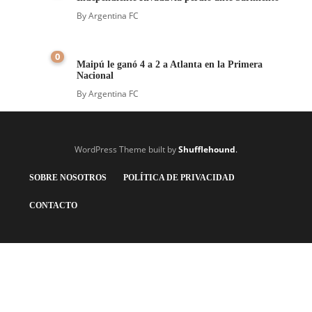
By
Argentina FC
0
Maipú le ganó 4 a 2 a Atlanta en la Primera
Nacional
By
Argentina FC
WordPress Theme built by
Shufflehound
.
SOBRE NOSOTROS
POLÍTICA DE PRIVACIDAD
CONTACTO