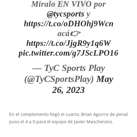
Miralo EN VIVO por
@tycsports
y
https://t.co/oDHOhj9Wcn
acá👉
https://t.co/JjgR9y1q6W
pic.twitter.com/g7JScLPO16
— TyC Sports Play
(@TyCSportsPlay)
May
26, 2023
En el complemento llegó el cuarto, Brian Aguirre de penal
puso el 4 a 0 para el equipo de Javier Mascherano.