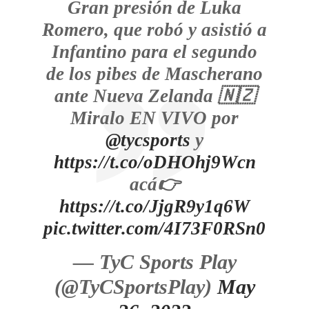
Gran presión de Luka
Romero, que robó y asistió a
Infantino para el segundo
de los pibes de Mascherano
ante Nueva Zelanda 🇳🇿
Miralo EN VIVO por
@tycsports
y
https://t.co/oDHOhj9Wcn
acá👉
https://t.co/JjgR9y1q6W
pic.twitter.com/4I73F0RSn0
— TyC Sports Play
(@TyCSportsPlay)
May