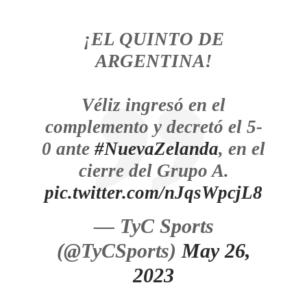
¡EL QUINTO DE
ARGENTINA!
Véliz ingresó en el
complemento y decretó el 5-
0 ante
#NuevaZelanda
, en el
cierre del Grupo A.
pic.twitter.com/nJqsWpcjL8
— TyC Sports
(@TyCSports)
May 26,
2023