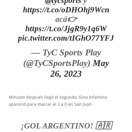
@tycsports
y
https://t.co/oDHOhj9Wcn
acá👉
https://t.co/JjgR9y1q6W
pic.twitter.com/tIGhO77YFJ
— TyC Sports Play
(@TyCSportsPlay)
May
26, 2023
Minutos después llegó el segundo, Gino Infantino
apareció para marcar el 2 a 0 en San Juan.
¡GOL ARGENTINO! 🇦🇷