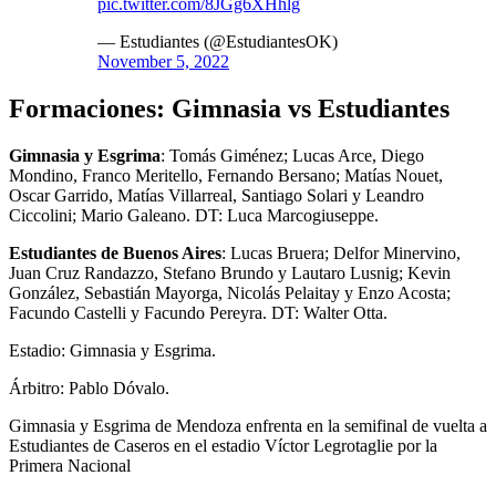
pic.twitter.com/8JGg6XHhlg
— Estudiantes (@EstudiantesOK)
November 5, 2022
Formaciones: Gimnasia vs Estudiantes
Gimnasia y Esgrima
: Tomás Giménez; Lucas Arce, Diego
Mondino, Franco Meritello, Fernando Bersano; Matías Nouet,
Oscar Garrido, Matías Villarreal, Santiago Solari y Leandro
Ciccolini; Mario Galeano. DT: Luca Marcogiuseppe.
Estudiantes de Buenos Aires
: Lucas Bruera; Delfor Minervino,
Juan Cruz Randazzo, Stefano Brundo y Lautaro Lusnig; Kevin
González, Sebastián Mayorga, Nicolás Pelaitay y Enzo Acosta;
Facundo Castelli y Facundo Pereyra. DT: Walter Otta.
Estadio: Gimnasia y Esgrima.
Árbitro: Pablo Dóvalo.
Gimnasia y Esgrima de Mendoza enfrenta en la semifinal de vuelta a
Estudiantes de Caseros en el estadio Víctor Legrotaglie por la
Primera Nacional