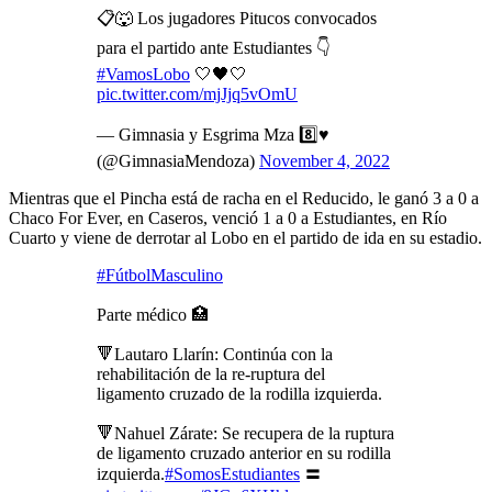
📋🐺 Los jugadores Pitucos convocados
para el partido ante Estudiantes 👇
#VamosLobo
🤍🖤🤍
pic.twitter.com/mjJjq5vOmU
— Gimnasia y Esgrima Mza 8️⃣♥️
(@GimnasiaMendoza)
November 4, 2022
Mientras que el Pincha está de racha en el Reducido, le ganó 3 a 0 a
Chaco For Ever, en Caseros, venció 1 a 0 a Estudiantes, en Río
Cuarto y viene de derrotar al Lobo en el partido de ida en su estadio.
#FútbolMasculino
Parte médico 🏥
🔻Lautaro Llarín: Continúa con la
rehabilitación de la re-ruptura del
ligamento cruzado de la rodilla izquierda.
🔻Nahuel Zárate: Se recupera de la ruptura
de ligamento cruzado anterior en su rodilla
izquierda.
#SomosEstudiantes
〓