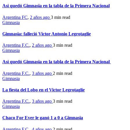
Así quedó Gimnasia en la tabla de la Primera Nacional
Argentina FC
,
2 años ago
3 min
read
Gimnasia
Gimnasia: falleció Victor Antonio Legrotaglie
Argentina F.C.
,
2 años ago
3 min
read
Gimnasia
Así quedó Gimnasia en la tabla de la Primera Nacional
Argentina F.C.
,
3 años ago
2 min
read
Gimnasia
La fiesta del Lobo en el Victor Legrotaglie
Argentina F.C.
,
3 años ago
3 min
read
Gimnasia
Chaco For Ever le ganó 1 a 0 a Gimnasia
Argentina F.C.
,
4 años ago
2 min
read