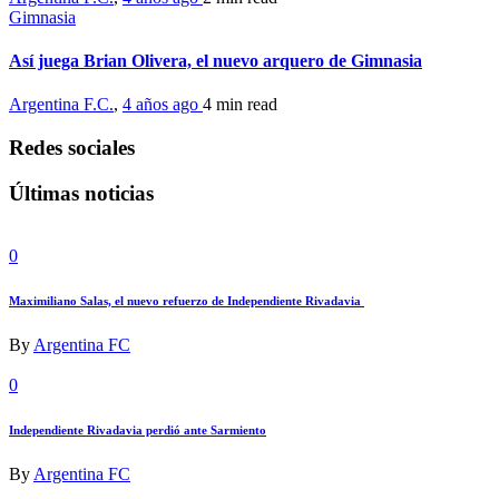
Gimnasia
Así juega Brian Olivera, el nuevo arquero de Gimnasia
Argentina F.C.
,
4 años ago
4 min
read
Redes sociales
Últimas noticias
0
Maximiliano Salas, el nuevo refuerzo de Independiente Rivadavia
By
Argentina FC
0
Independiente Rivadavia perdió ante Sarmiento
By
Argentina FC