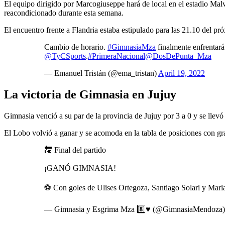
El equipo dirigido por Marcogiuseppe hará de local en el estadio Malvi
reacondicionado durante esta semana.
El encuentro frente a Flandria estaba estipulado para las 21.10 del pr
Cambio de horario.
#GimnasiaMza
finalmente enfrentar
@TyCSports
.
#PrimeraNacional
@DosDePunta_Mza
— Emanuel Tristán (@ema_tristan)
April 19, 2022
La victoria de Gimnasia en Jujuy
Gimnasia venció a su par de la provincia de Jujuy por 3 a 0 y se llevó
El Lobo volvió a ganar y se acomoda en la tabla de posiciones con gra
🔚 Final del partido
¡GANÓ GIMNASIA!
⚽ Con goles de Ulises Ortegoza, Santiago Solari y Maria
— Gimnasia y Esgrima Mza 8️⃣♥️ (@GimnasiaMendoza