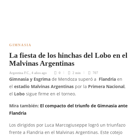
GIMNASIA
La fiesta de los hinchas del Lobo en el
Malvinas Argentinas
Argentina F.C.
,
4 años ago
0
2 min
707
Gimnasia y Esgrima
de Mendoza superó a
Flandria
en
el
estadio Malvinas Argentinas
por la
Primera Nacional
,
el
Lobo
sigue firme en el torneo.
Mira también:
El compacto del triunfo de Gimnasia ante
Flandria
Los dirigidos por Luca Marcogiuseppe logró un triunfazo
frente a Flandria en el Malvinas Argentinas. Este cotejo