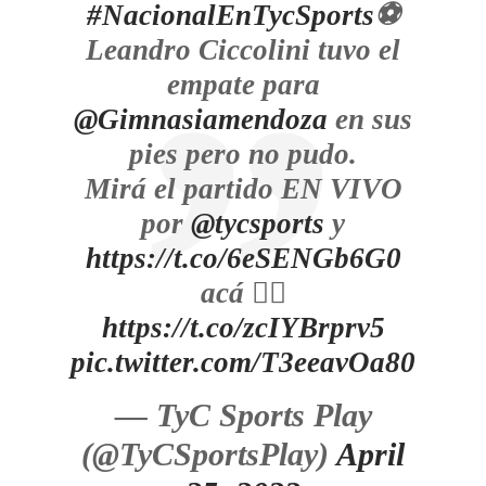
#NacionalEnTycSports
⚽️
Leandro Ciccolini tuvo el
empate para
@Gimnasiamendoza
en sus
pies pero no pudo.
Mirá el partido EN VIVO
por
@tycsports
y
https://t.co/6eSENGb6G0
acá 👉🏽
https://t.co/zcIYBrprv5
pic.twitter.com/T3eeavOa80
— TyC Sports Play
(@TyCSportsPlay)
April