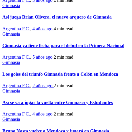
Argentina F.C.
,
3 años ago
2 min
read
Gimnasia
Así juega Brian Olivera, el nuevo arquero de Gimnasia
Argentina F.C.
,
4 años ago
4 min
read
Gimnasia
Gimnasia ya tiene fecha para el debut en la Primera Nacional
Argentina F.C.
,
5 años ago
2 min
read
Gimnasia
Los goles del triunfo Gimnasia frente a Colón en Mendoza
Argentina F.C.
,
2 años ago
2 min
read
Gimnasia
Así se va a jugar la vuelta entre Gimnasia y Estudiantes
Argentina F.C.
,
4 años ago
2 min
read
Gimnasia
Bruno Nasta vuelve a Mendoza y jugará en Gimnasia