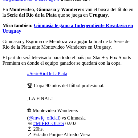
En
Montevideo
,
Gimnasia
y
Wanderers
van el busca del título en
la
Serie del Río de la Plata
que se juega en
Uruguay
.
Mirá también:
Gimnasia le ganó a Independiente Rivadavia en
Uruguay
Gimnasia y Esgrima de Mendoza va a jugar la final de la Serie del
Río de la Plata ante Montevideo Wanderers en Uruguay.
El partido será televisado para todo el país por Star + y Fox Sports
Premium en donde el equipo ganador se quedará con la copa.
#SerieRioDeLaPlata
🏆 Copa 90 años del fútbol profesional.
¡LA FINAL!
⚽️ Montevideo Wanderers
(
@mwfc_oficial
) vs Gimnasia
📅
#MIÉRCOLES
02/02
⏰ 20hs.
📌 Estadio Parque Alfredo Viera