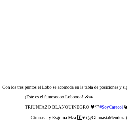
Con los tres puntos el Lobo se acomoda en la tabla de posiciones y s
¡Este es el famosoooo Loboooo! 🎶🎺
TRIUNFAZO BLANQUINEGRO 🖤🤍
#SoyCaracol

— Gimnasia y Esgrima Mza 8️⃣♥️ (@GimnasiaMendoza