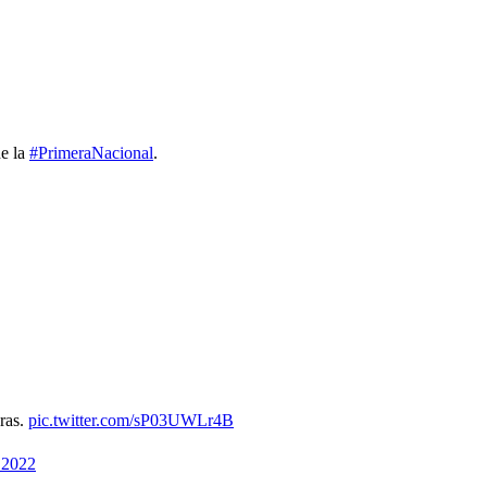
de la
#PrimeraNacional
.
ras.
pic.twitter.com/sP03UWLr4B
 2022