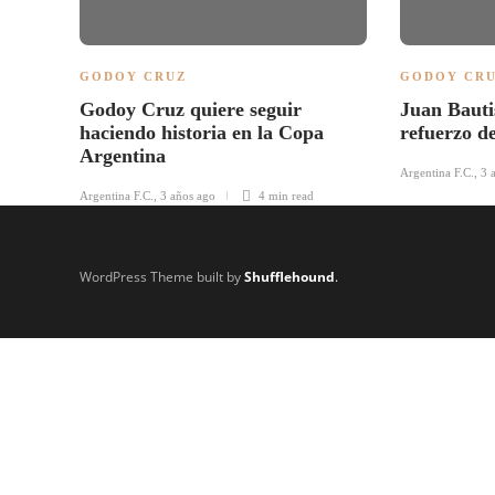
GODOY CRUZ
GODOY CR
Godoy Cruz quiere seguir
Juan Bauti
haciendo historia en la Copa
refuerzo d
Argentina
Argentina F.C.
,
3 
Argentina F.C.
,
3 años ago
4 min
read
WordPress Theme built by
Shufflehound
.