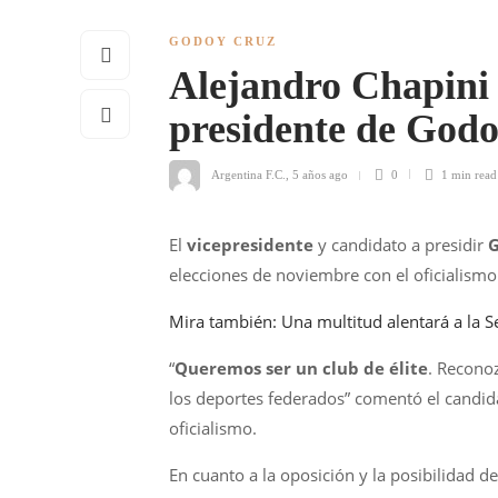
GODOY CRUZ
Alejandro Chapini 
presidente de God
Argentina F.C.
,
5 años ago
0
1 min
read
El
vicepresidente
y candidato a presidir
G
elecciones de noviembre con el oficialismo
Mira también: Una multitud alentará a la S
“
Queremos ser un club de élite
. Recono
los deportes federados” comentó el candid
oficialismo.
En cuanto a la oposición y la posibilidad de