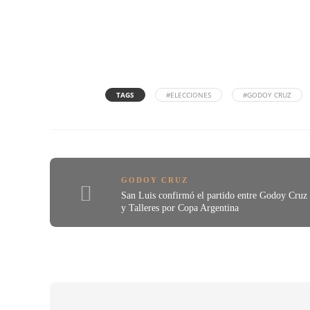
TAGS
#ELECCIONES
#GODOY CRUZ
GODOY CRUZ
San Luis confirmó el partido entre Godoy Cruz
y Talleres por Copa Argentina