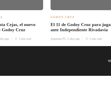
UZ
GODOY CRUZ
sta Cejas, el nuevo
El 11 de Godoy Cruz para juga
e Godoy Cruz
ante Independiente Rivadavia
años ago
3 min
read
Argentina FC
,
2 años ago
2 min
read
S