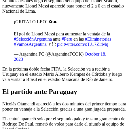
Minutos después llegó el segundo del equipo de Lionel Scaloni,
nuevamente Lionel Messi apareció para poner el 2 a 0 en el estadio
Nacional de Lima.
¡GRITALO LEO! ⚽️🔥
El gol de Lionel Messi para aumentar la ventaja de la
#SelecciónArgentina
ante
#Peru
en las
#Eliminatorias
#VamosArgentina
🇦🇷
pic.twitter.com/oTJ17ZlrMq
— Argentina FC (@ArgentinaFCOK)
October 18,
2023
En la próxima doble fecha FIFA, la Selección va a recibir a
Uruguay en el estadio Mario Alberto Kempes de Córdoba y luego
va a visitar a Brasil en el estadio Maracaná de Río de Janeiro.
El partido ante Paraguay
Nicolás Otamendi apareció a los dos minutos del primer tiempo para
poner en ventaja a la Selección gracias a una gran jugada preparada.
El central apareció solo por el segundo palo y tras un gran centro de
Rodrigo De Paul, remató de volea para darle el triunfo al equipo de