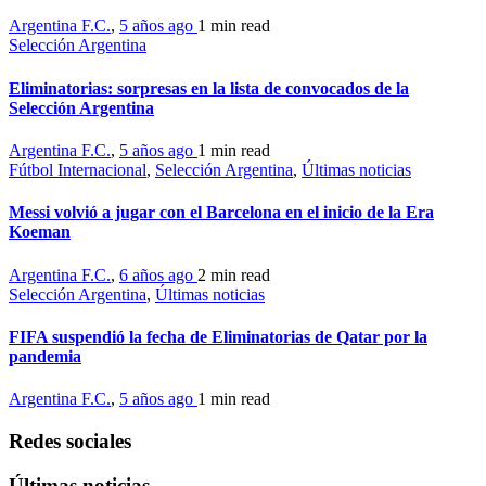
Argentina F.C.
,
5 años ago
1 min
read
Selección Argentina
Eliminatorias: sorpresas en la lista de convocados de la
Selección Argentina
Argentina F.C.
,
5 años ago
1 min
read
Fútbol Internacional
,
Selección Argentina
,
Últimas noticias
Messi volvió a jugar con el Barcelona en el inicio de la Era
Koeman
Argentina F.C.
,
6 años ago
2 min
read
Selección Argentina
,
Últimas noticias
FIFA suspendió la fecha de Eliminatorias de Qatar por la
pandemia
Argentina F.C.
,
5 años ago
1 min
read
Redes sociales
Últimas noticias