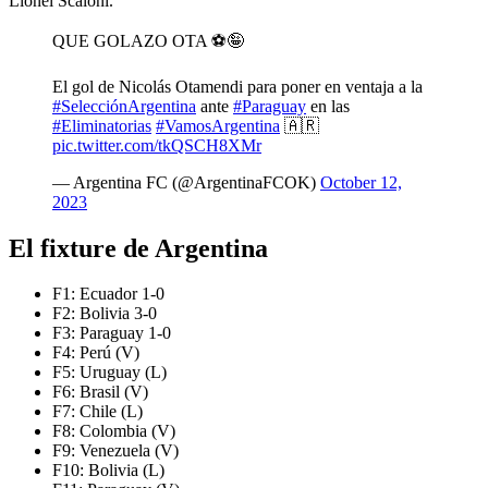
Lionel Scaloni.
QUE GOLAZO OTA ⚽️🤪
El gol de Nicolás Otamendi para poner en ventaja a la
#SelecciónArgentina
ante
#Paraguay
en las
#Eliminatorias
#VamosArgentina
🇦🇷
pic.twitter.com/tkQSCH8XMr
— Argentina FC (@ArgentinaFCOK)
October 12,
2023
El fixture de Argentina
F1: Ecuador 1-0
F2: Bolivia 3-0
F3: Paraguay 1-0
F4: Perú (V)
F5: Uruguay (L)
F6: Brasil (V)
F7: Chile (L)
F8: Colombia (V)
F9: Venezuela (V)
F10: Bolivia (L)