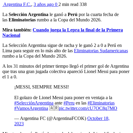
Argentina F.C.
,
3 años ago
0
2 min
read
338
La
Selección Argentina
le ganó a
Perú
por la cuarta fecha de
las
Eliminatorias
rumbo a la Copa del Mundo 2026.
Mira también:
Cuando juega la Lepra la final de la Primera
Nacional
La Selección Argentina sigue de racha y le ganó 2 a 0 a Perú en
Lima para seguir en lo más alto de las
Eliminatorias Sudamericanas
rumbo a la Copa del Mundo 2026.
A los 31 minutos del primer tiempo llegó el primer gol de Argentina
que tras una gran jugada colectiva apareció Lionel Messi para poner
el 1 a 0.
¡MESSI, SIEMPRE MESSI!
El golazo de Lionel Messi para poner en ventaja a la
#SelecciónArgentina
ante
#Peru
en las
#Eliminatorias
#VamosArgentina
🇦🇷
pic.twitter.com/cU7OC8q7MO
— Argentina FC (@ArgentinaFCOK)
October 18,
2023