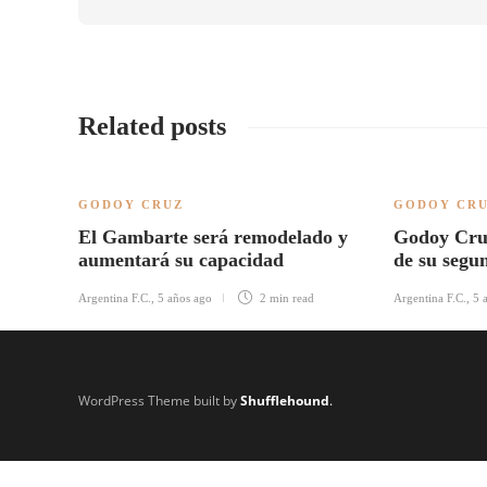
Related posts
GODOY CRUZ
GODOY CR
El Gambarte será remodelado y
Godoy Cruz
aumentará su capacidad
de su segu
Argentina F.C.
,
5 años ago
2 min
read
Argentina F.C.
,
5 
WordPress Theme built by
Shufflehound
.