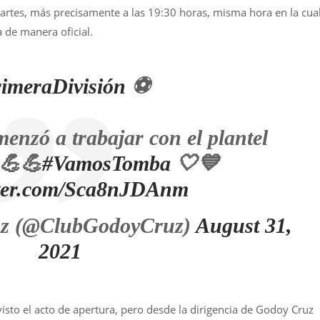
martes, más precisamente a las 19:30 horas, misma hora en la cua
 de manera oficial.
imeraDivisión
⚽
enzó a trabajar con el plantel
 💪💪
#VamosTomba
🤍💙
itter.com/Sca8nJDAnm
uz (@ClubGodoyCruz)
August 31,
2021
evisto el acto de apertura, pero desde la dirigencia de Godoy Cruz