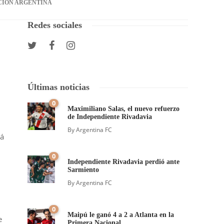
CIÓN ARGENTINA
Redes sociales
Últimas noticias
0
Maximiliano Salas, el nuevo refuerzo
de Independiente Rivadavia
By
Argentina FC
rá
0
Independiente Rivadavia perdió ante
Sarmiento
By
Argentina FC
0
Maipú le ganó 4 a 2 a Atlanta en la
e
Primera Nacional