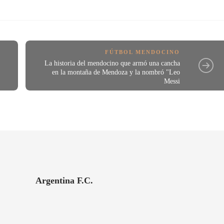
FÚTBOL MENDOCINO
La historia del mendocino que armó una cancha
n
en la montaña de Mendoza y la nombró "Leo
Messi
Argentina F.C.