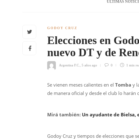
ÚLTIMAS NOTIC
GODOY CRUZ
Elecciones en Godo
nuevo DT y de Ren
Argentina F.C.
,
5 años ago
0
1 min
re
Se vienen meses calientes en el
Tomba
y l
de manera oficial y desde el club lo harán
Mirá también:
Un ayudante de Bielsa, 
Godoy Cruz y tiempos de elecciones que s