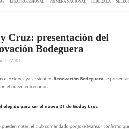
IAS
LIGA PROFESIONAL
PRIMERA NACIONAL
FEDERAL A
SELEC
y Cruz: presentación del
ovación Bodeguera
ad
815
as elecciones ya se sienten.
Renovación Bodeguera
se presenta
 con el nuevo entrenador.
el elegido para ser el nuevo DT de Godoy Cruz
e pueden notar, el club comandado por Jose Mansur confirmó qu