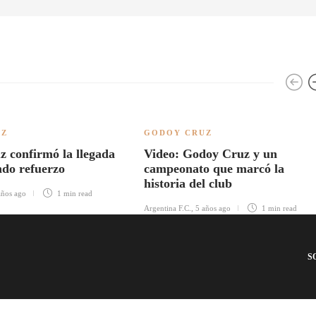
UZ
GODOY CRUZ
 confirmó la llegada
Video: Godoy Cruz y un
ndo refuerzo
campeonato que marcó la
historia del club
años ago
1 min
read
Argentina F.C.
,
5 años ago
1 min
read
S