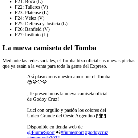
F21: Boca (L)
F22: Talleres (V)
F23: Platense (L)
F24: Vélez (V)
F25: Defensa y Justicia (L)
F26: Banfield (V)
F27: Instituto (L)
La nueva camiseta del Tomba
Mediante las redes sociales, el Tomba hizo oficial sus nuevas pilchas
que ya están a la venta para toda la gente del Expreso.
Así plasmamos nuestro amor por el Tomba
😍💙🤍💙
¡Te presentamos la nueva camiseta oficial
de Godoy Cruz!
Lucí con orgullo y pasión los colores del
Único Grande del Oeste Argentino 🙌🙌
Disponible en tienda web de
@FiumeSport
📲
#fiumesport
#godoycruz
#temporada2023