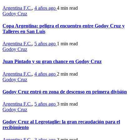
Argentina F.C.
,
4 años ago
4 min
read
Godoy Cruz
Copa Argentina: peligra el encuentro entre Godoy Cruz y
Talleres en San Luis
Argentina F.C.
,
5 años ago
1 min
read
Godoy Cruz
Juan Pintado y su gran chance en Godoy Cruz
Argentina F.C.
,
4 años ago
2 min
read
Godoy Cruz
Godoy Cruz entró en zona de descenso en primera división
Argentina F.C.
,
5 años ago
3 min
read
Godoy Cruz
Godoy Cruz al Legrotaglie: la gran recaudación para el
recibimiento
Argentina F.C.
,
3 años ago
3 min
read