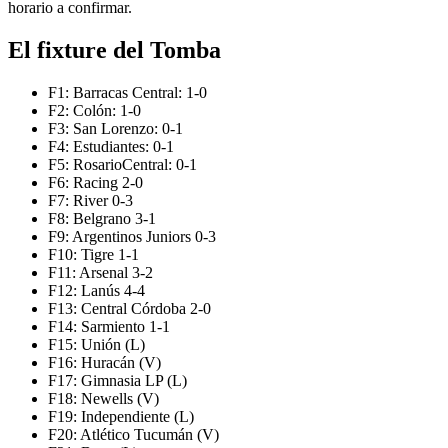
horario a confirmar.
El fixture del Tomba
F1: Barracas Central: 1-0
F2: Colón: 1-0
F3: San Lorenzo: 0-1
F4: Estudiantes: 0-1
F5: RosarioCentral: 0-1
F6: Racing 2-0
F7: River 0-3
F8: Belgrano 3-1
F9: Argentinos Juniors 0-3
F10: Tigre 1-1
F11: Arsenal 3-2
F12: Lanús 4-4
F13: Central Córdoba 2-0
F14: Sarmiento 1-1
F15: Unión (L)
F16: Huracán (V)
F17: Gimnasia LP (L)
F18: Newells (V)
F19: Independiente (L)
F20: Atlético Tucumán (V)