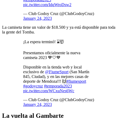
pic.twitter.com/IdqWroDsw2
— Club Godoy Cruz (@ClubGodoyCruz)
January 24, 2023
La camiseta tiene un valor de $18.500 y ya está disponible para toda
la gente del Tomba.
¡La espera terminó! ⌛🤯
Presentamos oficialmente la nueva
camiseta 2023 💙🤍💙
Disponible en la tienda web y local
exclusivo de
@FiumeSport
(San Martín
845, Ciudad), y en las mejores casas de
deporte de Mendoza!!! 🙌
#fiumesport
#godoycruz
#temporada2023
pic.twitter.com/WCxuNes6Wc
— Club Godoy Cruz (@ClubGodoyCruz)
January 24, 2023
La vuelta al Gambarte