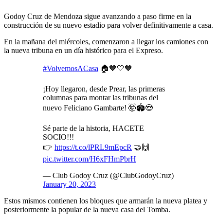
Godoy Cruz de Mendoza sigue avanzando a paso firme en la
construcción de su nuevo estadio para volver definitivamente a casa.
En la mañana del miércoles, comenzaron a llegar los camiones con
la nueva tribuna en un día histórico para el Expreso.
#VolvemosACasa
🏠💙🤍💙
¡Hoy llegaron, desde Prear, las primeras
columnas para montar las tribunas del
nuevo Feliciano Gambarte! 🤯🏟️😍
Sé parte de la historia, HACETE
SOCIO!!!
👉
https://t.co/lPRL9mEpcR
🤝🙌
pic.twitter.com/H6xFHmPbrH
— Club Godoy Cruz (@ClubGodoyCruz)
January 20, 2023
Estos mismos contienen los bloques que armarán la nueva platea y
posteriormente la popular de la nueva casa del Tomba.