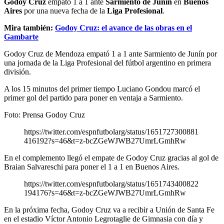
Godoy Cruz
empató 1 a 1 ante
Sarmiento de Junín
en
Buenos
Aires
por una nueva fecha de la
Liga Profesional
.
Mira también:
Godoy Cruz: el avance de las obras en el
Gambarte
Godoy Cruz de Mendoza empató 1 a 1 ante Sarmiento de Junín por
una jornada de la Liga Profesional del fútbol argentino en primera
división.
A los 15 minutos del primer tiempo Luciano Gondou marcó el
primer gol del partido para poner en ventaja a Sarmiento.
Foto: Prensa Godoy Cruz
https://twitter.com/espnfutbolarg/status/1651727300881
416192?s=46&t=z-bcZGeWJWB27UmrLGmhRw
En el complemento llegó el empate de Godoy Cruz gracias al gol de
Braian Salvareschi para poner el 1 a 1 en Buenos Aires.
https://twitter.com/espnfutbolarg/status/1651743400822
194176?s=46&t=z-bcZGeWJWB27UmrLGmhRw
En la próxima fecha, Godoy Cruz va a recibir a Unión de Santa Fe
en el estadio Víctor Antonio Legrotaglie de Gimnasia con día y