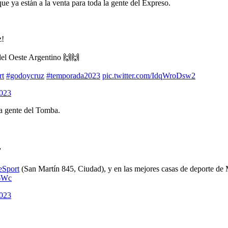
que ya están a la venta para toda la gente del Expreso.
z!
del Oeste Argentino 🙌🙌
rt
#godoycruz
#temporada2023
pic.twitter.com/IdqWroDsw2
2023
la gente del Tomba.

Sport
(San Martín 845, Ciudad), y en las mejores casas de deporte de
s6Wc
2023