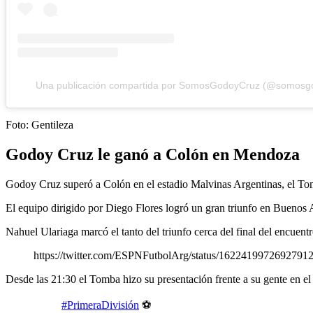
Una publicación compartida por SomosGodoyCruz (@somosg
Foto: Gentileza
Godoy Cruz le ganó a Colón en Mendoza
Godoy Cruz superó a Colón en el estadio Malvinas Argentinas, el Tom
El equipo dirigido por Diego Flores logró un gran triunfo en Buenos 
Nahuel Ulariaga marcó el tanto del triunfo cerca del final del encue
https://twitter.com/ESPNFutbolArg/status/1622419972
Desde las 21:30 el Tomba hizo su presentación frente a su gente en el
#PrimeraDivisión
⚽