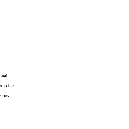
onal.
omo local.
echny.