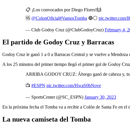
📋 ¡Los convocados por Diego Flores!🙌
🆚
@ColonOficial
#VamosTomba
🔵⚪
pic.twitter.co
— Club Godoy Cruz (@ClubGodoyCruz)
February 4, 
El partido de Godoy Cruz y Barracas
Godoy Cruz le ganó 1 a 0 a Barracas Central y se vuelve a Mendoza co
A los 25 minutos del primer tiempo llegó el primer gol de Godoy Cru
ARRIBA GODOY CRUZ: Ábrego ganó de cabeza y, tras co
📺
#ESPN
pic.twitter.com/HwaS0bNove
— SportsCenter (@SC_ESPN)
January 30, 2023
En la próxima fecha el Tomba va a recibir a Colón de Santa Fe en el d
La nueva camiseta del Tomba