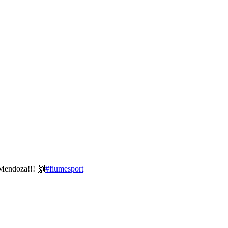
 Mendoza!!! 🙌
#fiumesport