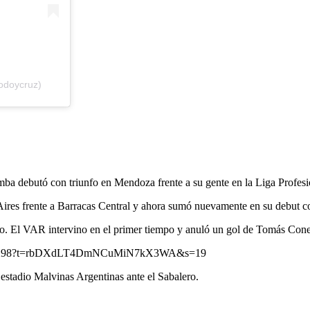
odoycruz)
ba debutó con triunfo en Mendoza frente a su gente en la Liga Profesi
Aires frente a Barracas Central y ahora sumó nuevamente en su debut c
ntro. El VAR intervino en el primer tiempo y anuló un gol de Tomás Con
692791298?t=rbDXdLT4DmNCuMiN7kX3WA&s=19
 estadio Malvinas Argentinas ante el Sabalero.