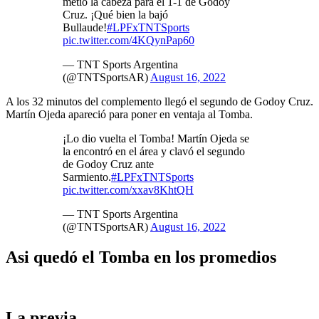
metió la cabeza para el 1-1 de Godoy
Cruz. ¡Qué bien la bajó
Bullaude!
#LPFxTNTSports
pic.twitter.com/4KQynPap60
— TNT Sports Argentina
(@TNTSportsAR)
August 16, 2022
A los 32 minutos del complemento llegó el segundo de Godoy Cruz.
Martín Ojeda apareció para poner en ventaja al Tomba.
¡Lo dio vuelta el Tomba! Martín Ojeda se
la encontró en el área y clavó el segundo
de Godoy Cruz ante
Sarmiento.
#LPFxTNTSports
pic.twitter.com/xxav8KhtQH
— TNT Sports Argentina
(@TNTSportsAR)
August 16, 2022
Asi quedó el Tomba en los promedios
La previa