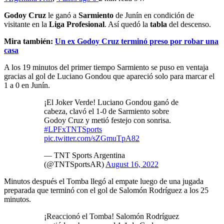
Godoy Cruz
le ganó a
Sarmiento
de Junín en condición de
visitante en la
Liga Profesional
. Así quedó la
tabla
del descenso.
Mira también:
Un ex Godoy Cruz terminó preso por robar una
casa
A los 19 minutos del primer tiempo Sarmiento se puso en ventaja
gracias al gol de Luciano Gondou que apareció solo para marcar el
1 a 0 en Junín.
¡El Joker Verde! Luciano Gondou ganó de
cabeza, clavó el 1-0 de Sarmiento sobre
Godoy Cruz y metió festejo con sonrisa.
#LPFxTNTSports
pic.twitter.com/sZGmuTpA82
— TNT Sports Argentina
(@TNTSportsAR)
August 16, 2022
Minutos después el Tomba llegó al empate luego de una jugada
preparada que terminó con el gol de Salomón Rodríguez a los 25
minutos.
¡Reaccionó el Tomba! Salomón Rodríguez