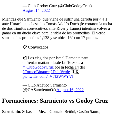
— Club Godoy Cruz (@ClubGodoyCruz)
August 14, 2022
Mientras que Sarmiento, que viene de sufrir una derrota por 4 a 1
ante Huracán en el estadio Tomás Adolfo Ducó (le cortaron la racha
de dos triunfos consecutivos ante River y Lanús) intentará volver a
ganar en un duelo clave para la tabla de los promedios. El verde
suma en los promedios 1,138 y se ubica 16° con 17 puntos.
📋 Convocados
🙌 Los elegidos por Israel Damonte para
enfrentar mañana desde las 16.30hs a
@ClubGodoyCruz
por la fecha 14 del
#TorneoBinance
.
#DaleVerde
🇳🇬
pic.twitter.com/nV7J2WWYVl
— Club Atlético Sarmiento
(@CASarmientoOf)
August 16, 2022
Formaciones: Sarmiento vs Godoy Cruz
Sarmiento
: Sebastian Meza; Gonzalo Bettini, Gastón Sauro,