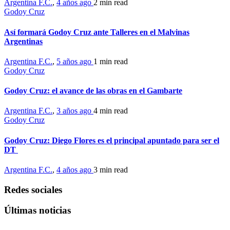
Argentina F.C.
,
4 años ago
2 min
read
Godoy Cruz
Así formará Godoy Cruz ante Talleres en el Malvinas
Argentinas
Argentina F.C.
,
5 años ago
1 min
read
Godoy Cruz
Godoy Cruz: el avance de las obras en el Gambarte
Argentina F.C.
,
3 años ago
4 min
read
Godoy Cruz
Godoy Cruz: Diego Flores es el principal apuntado para ser el
DT
Argentina F.C.
,
4 años ago
3 min
read
Redes sociales
Últimas noticias