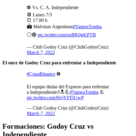
⚽ Vs. C. A. Independiente
📆 Lunes 7/3
⏰ 17.00 h
🏟️ Malvinas Argentinas
#VamosTomba
⚪🔵
pic.twitter.com/soBK0gKPTB
— Club Godoy Cruz (@ClubGodoyCruz)
March 7, 2022
El once de Godoy Cruz para enfrentar a Independiente
#CopaBinance
⚽
El equipo titular del Expreso para enfrentar
a Independiente‼️🔝💪
#VamosTomba
💪
pic.twitter.com/HvjVFI5UwP
— Club Godoy Cruz (@ClubGodoyCruz)
March 7, 2022
Formaciones: Godoy Cruz vs
Independiente