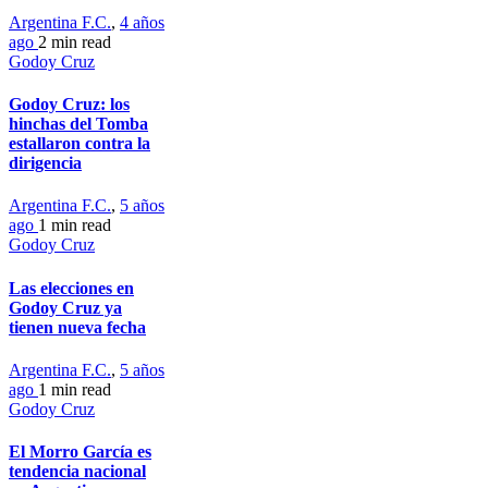
Argentina F.C.
,
4 años
ago
2 min
read
Godoy Cruz
Godoy Cruz: los
hinchas del Tomba
estallaron contra la
dirigencia
Argentina F.C.
,
5 años
ago
1 min
read
Godoy Cruz
Las elecciones en
Godoy Cruz ya
tienen nueva fecha
Argentina F.C.
,
5 años
ago
1 min
read
Godoy Cruz
El Morro García es
tendencia nacional