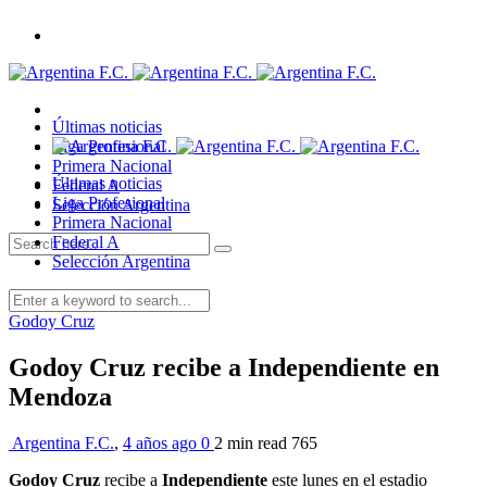
Últimas noticias
Liga Profesional
Primera Nacional
Últimas noticias
Federal A
Liga Profesional
Selección Argentina
Primera Nacional
Federal A
Selección Argentina
Godoy Cruz
Godoy Cruz recibe a Independiente en
Mendoza
Argentina F.C.
,
4 años ago
0
2 min
read
765
Godoy Cruz
recibe a
Independiente
este lunes en el estadio