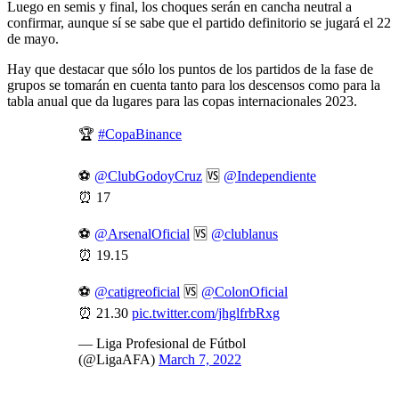
Luego en semis y final, los choques serán en cancha neutral a
confirmar, aunque sí se sabe que el partido definitorio se jugará el 22
de mayo.
Hay que destacar que sólo los puntos de los partidos de la fase de
grupos se tomarán en cuenta tanto para los descensos como para la
tabla anual que da lugares para las copas internacionales 2023.
🏆
#CopaBinance
⚽️
@ClubGodoyCruz
🆚
@Independiente
⏰ 17
⚽️
@ArsenalOficial
🆚
@clublanus
⏰ 19.15
⚽️
@catigreoficial
🆚
@ColonOficial
⏰ 21.30
pic.twitter.com/jhglfrbRxg
— Liga Profesional de Fútbol
(@LigaAFA)
March 7, 2022