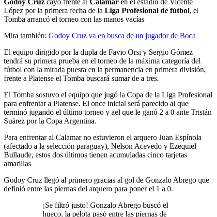
Godoy Cruz
cayó frente al
Calamar
en el estadio de Vicente
López por la primera fecha de la
Liga Profesional de fútbol
, el
Tomba arrancó el torneo con las manos vacías
Mira también:
Godoy Cruz va en busca de un jugador de Boca
El equipo dirigido por la dupla de Favio Orsi y Sergio Gómez
tendrá su primera prueba en el torneo de la máxima categoría del
fútbol con la mirada puesta en la permanencia en primera división,
frente a Platense el Tomba buscará sumar de a tres.
El Tomba sostuvo el equipo que jugó la Copa de la Liga Profesional
para enfrentar a Platense. El once inicial será parecido al que
terminó jugando el último torneo y ael que le ganó 2 a 0 ante Tristán
Suárez por la Copa Argentina.
Para enfrentar al Calamar no estuvieron el arquero Juan Espínola
(afectado a la selección paraguay), Nelson Acevedo y Ezequiel
Bullaude, estos dos últimos tienen acumuladas cinco tarjetas
amarillas
Godoy Cruz llegó al primero gracias al gol de Gonzalo Abrego que
definió entre las piernas del arquero para poner el 1 a 0.
¡Se filtró justo! Gonzalo Abrego buscó el
hueco, la pelota pasó entre las piernas de