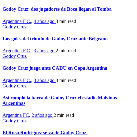
Godoy Cruz: dos jugadores de Boca llegan al Tomba
Argentina F.C.
,
4 años ago
3 min
read
Godoy Cruz
Los goles del triunfo de Godoy Cruz ante Belgrano
Argentina F.C.
,
3 años ago
2 min
read
Godoy Cruz
Godoy Cruz juega ante CADU en Copa Argentina
Argentina F.C.
,
3 años ago
3 min
read
Godoy Cruz
Así rompió la barra de Godoy Cruz el estadio Malvinas
Argentinas
Argentina FC
,
2 años ago
2 min
read
Godoy Cruz
El Ruso Rodríguez se va de Godoy Cruz