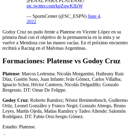
¡PENAL PARA PLATENSE!
pic.twitter.com/kpZqwKIfzW
— SportsCenter (@SC_ESPN)
June 4,
2022
Godoy Cruz no pudo frente a Platense en Vicente López en su
primera final con el objetivo de la permanencia en la mira y se
vuelve a Mendoza con las manos vacías. En el próximo encuentro
recibirá a Racing en el Malvinas Argentinas.
Formaciones: Platense vs Godoy Cruz
Platense
: Marcos Ledesma; Nicolás Morgantini, Haibrany Ruiz
Díaz, Gastón Suso, Juan Infante; Iván Gómez, Carlos Villalba;
Ignacio Schor, Héctor Canteros, Nicolás Delgadillo; Gonzalo
Bergessio. DT: Omar De Felippe.
Godoy Cruz
: Roberto Ramírez; Néstor Breintenbruch, Guillermo
Ortiz, Leonel González y Franco Negri; Gonzalo Abrego, Bruno
Leyes, Martín Ojeda, Matías Ramírez y Tadeo Allende; Salomón
Rodríguez. DT: Fabio Orsi-Sergio Gómez.
Estadio: Platense.