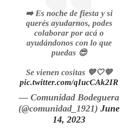
➡️ Es noche de fiesta y si
querés ayudarnos, podes
colaborar por acá o
ayudándonos con lo que
puedas 😎
Se vienen cositas 💙🤍💙
pic.twitter.com/qIucCAk2IR
— Comunidad Bodeguera
(@comunidad_1921)
June
14, 2023