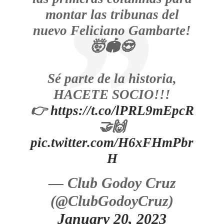
montar las tribunas del
nuevo Feliciano Gambarte!
🤯🏟️😍
Sé parte de la historia,
HACETE SOCIO!!!
👉
https://t.co/lPRL9mEpcR
🤝🙌
pic.twitter.com/H6xFHmPbr
H
— Club Godoy Cruz
(@ClubGodoyCruz)
January 20, 2023