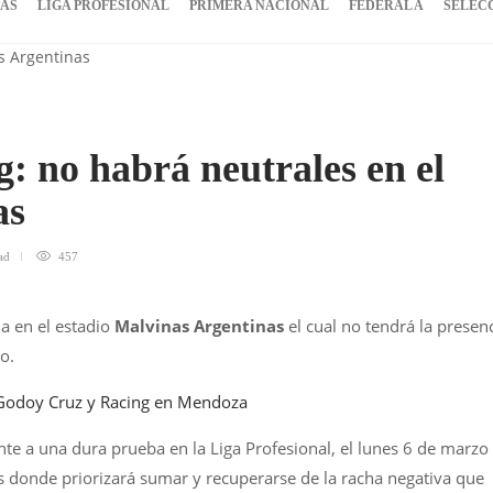
IAS
LIGA PROFESIONAL
PRIMERA NACIONAL
FEDERAL A
SELEC
 no habrá neutrales en el
as
ad
457
a en el estadio
Malvinas Argentinas
el cual no tendrá la presen
o.
a Godoy Cruz y Racing en Mendoza
e a una dura prueba en la Liga Profesional, el lunes 6 de marzo
s donde priorizará sumar y recuperarse de la racha negativa que