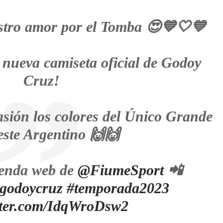
stro amor por el Tomba 😍💙🤍💙
 nueva camiseta oficial de Godoy
Cruz!
asión los colores del Único Grande
este Argentino 🙌🙌
ienda web de
@FiumeSport
📲
godoycruz
#temporada2023
itter.com/IdqWroDsw2