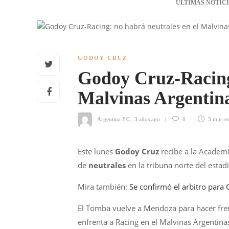
ÚLTIMAS NOTIC
GODOY CRUZ
Godoy Cruz-Racing:
Malvinas Argentin
Argentina F.C.
,
3 años ago
0
3 min
re
Este lunes
Godoy Cruz
recibe a la Academi
de
neutrales
en la tribuna norte del estadi
Mira también:
Se confirmó el arbitro par
El Tomba vuelve a Mendoza para hacer frent
enfrenta a Racing en el Malvinas Argentina