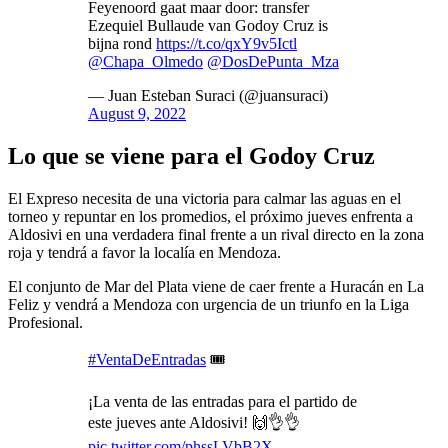
Feyenoord gaat maar door: transfer
Ezequiel Bullaude van Godoy Cruz is
bijna rond
https://t.co/qxY9v5Ictl
@Chapa_Olmedo
@DosDePunta_Mza
— Juan Esteban Suraci (@juansuraci)
August 9, 2022
Lo que se viene para el Godoy Cruz
El Expreso necesita de una victoria para calmar las aguas en el
torneo y repuntar en los promedios, el próximo jueves enfrenta a
Aldosivi en una verdadera final frente a un rival directo en la zona
roja y tendrá a favor la localía en Mendoza.
El conjunto de Mar del Plata viene de caer frente a Huracán en La
Feliz y vendrá a Mendoza con urgencia de un triunfo en la Liga
Profesional.
#VentaDeEntradas
🎟️
¡La venta de las entradas para el partido de
este jueves ante Aldosivi! 🙌👌👌
pic.twitter.com/phssLVbB2X