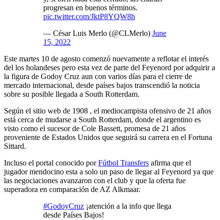
progresan en buenos términos.
pic.twitter.com/JktP8YQW8h
— César Luis Merlo (@CLMerlo)
June
15, 2022
Este martes 10 de agosto comenzó nuevamente a reflotar el interés
del los holandeses pero esta vez de parte del Feyenord por adquirir a
la figura de Godoy Cruz aun con varios días para el cierre de
mercado internacional, desde países bajos transcendió la noticia
sobre su posible llegada a South Rotterdam.
Según el sitio web de 1908 , el mediocampista ofensivo de 21 años
está cerca de mudarse a South Rotterdam, donde el argentino es
visto como el sucesor de Cole Bassett, promesa de 21 años
proveniente de Estados Unidos que seguirá su carrera en el Fortuna
Sittard.
Incluso el portal conocido por
Fútbol Transfers
afirma que el
jugador mendocino esta a solo un paso de llegar al Feyenord ya que
las negociaciones avanzaron con el club y que la oferta fue
superadora en comparación de AZ Alkmaar.
#GodoyCruz
¡atención a la info que llega
desde Países Bajos!