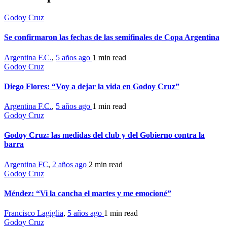
Godoy Cruz
Se confirmaron las fechas de las semifinales de Copa Argentina
Argentina F.C.
,
5 años ago
1 min
read
Godoy Cruz
Diego Flores: “Voy a dejar la vida en Godoy Cruz”
Argentina F.C.
,
5 años ago
1 min
read
Godoy Cruz
Godoy Cruz: las medidas del club y del Gobierno contra la
barra
Argentina FC
,
2 años ago
2 min
read
Godoy Cruz
Méndez: “Vi la cancha el martes y me emocioné”
Francisco Lagiglia
,
5 años ago
1 min
read
Godoy Cruz