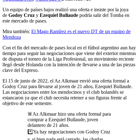
Un equipo de países bajos realizó una oferta e insiste por la joya
de
Godoy Cruz
y
Ezequiel Bullaude
podría salir del Tomba en
este mercado de pases.
Mira también:
El Mago Ramírez es el nuevo DT de un equipo de
Mendoza
Con el fin del mercado de pases local en el fútbol argentino aun hay
tiempo para seguir las negociaciones que viene del exterior mientras
de disputa el torneo de la Liga Profesional, un movimiento reciente
llegó desde Holanda con la intención de llevarse a una de las piezas
clave del Expreso.
El 15 de junio de 2022, el Az Alkmaar envió una oferta formal a
Godoy Cruz para llevarse al joven de 21 años, Ezequiel Bullaude.
Las negociaciones entre los mendocinos y el club holandés se
estancaron ya que el club necesita retener a sus figuras frente al
objetivo de este semestre.
🚨Az Alkmaar hizo una oferta formal para
comprar a Ezequiel Bullaude, joven
delantero de 21 años.
*️⃣Ya hay negociaciones con Godoy Cruz
y, si bien nada está cerrado, las charlas