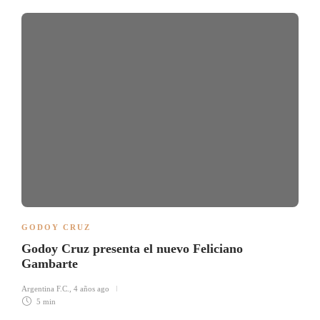
GODOY CRUZ
Godoy Cruz presenta el nuevo Feliciano
Gambarte
Argentina F.C.
,
4 años ago
5 min