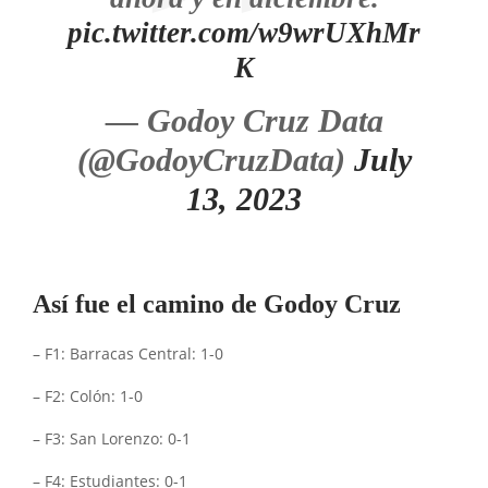
pic.twitter.com/w9wrUXhMr
K
— Godoy Cruz Data
(@GodoyCruzData)
July
13, 2023
Así fue el camino de Godoy Cruz
– F1: Barracas Central: 1-0
– F2: Colón: 1-0
– F3: San Lorenzo: 0-1
– F4: Estudiantes: 0-1