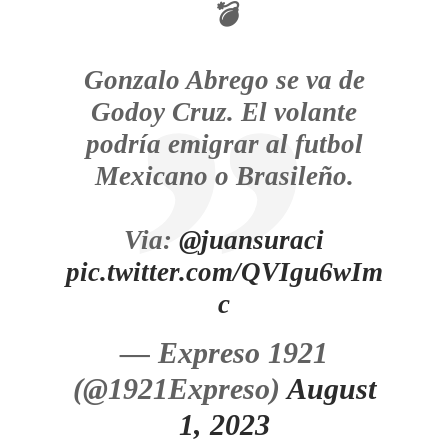
💣
Gonzalo Abrego se va de
Godoy Cruz. El volante
podría emigrar al futbol
Mexicano o Brasileño.
Via:
@juansuraci
pic.twitter.com/QVIgu6wIm
c
— Expreso 1921
(@1921Expreso)
August
1, 2023