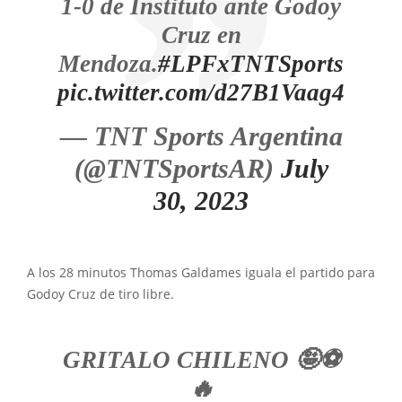
1-0 de Instituto ante Godoy
Cruz en
Mendoza.
#LPFxTNTSports
pic.twitter.com/d27B1Vaag4
— TNT Sports Argentina
(@TNTSportsAR)
July
30, 2023
A los 28 minutos Thomas Galdames iguala el partido para
Godoy Cruz de tiro libre.
GRITALO CHILENO 🤪⚽️
🔥