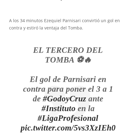
A los 34 minutos Ezequiel Parnisari convirtió un gol en
contra y estiró la ventaja del Tomba.
EL TERCERO DEL
TOMBA ⚽️🔥
El gol de Parnisari en
contra para poner el 3 a 1
de
#GodoyCruz
ante
#Instituto
en la
#LigaProfesional
pic.twitter.com/5vs3XzIEh0