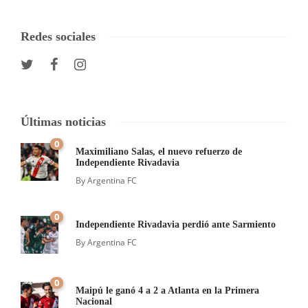
Redes sociales
Últimas noticias
0
Maximiliano Salas, el nuevo refuerzo de
Independiente Rivadavia
By
Argentina FC
0
Independiente Rivadavia perdió ante Sarmiento
By
Argentina FC
0
Maipú le ganó 4 a 2 a Atlanta en la Primera
Nacional