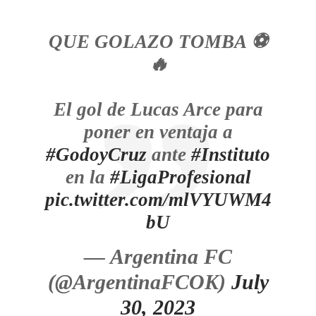
QUE GOLAZO TOMBA ⚽️
🔥
El gol de Lucas Arce para
poner en ventaja a
#GodoyCruz
ante
#Instituto
en la
#LigaProfesional
pic.twitter.com/mlVYUWM4
bU
— Argentina FC
(@ArgentinaFCOK)
July
30, 2023