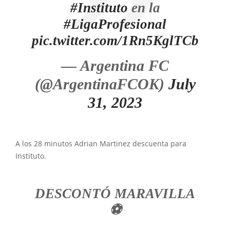
#Instituto
en la
#LigaProfesional
pic.twitter.com/1Rn5KglTCb
— Argentina FC
(@ArgentinaFCOK)
July
31, 2023
A los 28 minutos Adrian Martinez descuenta para
Instituto.
DESCONTÓ MARAVILLA
⚽