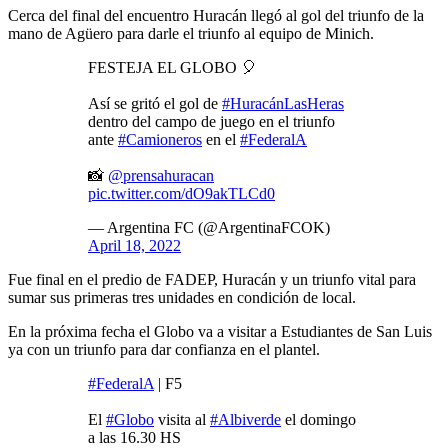
Cerca del final del encuentro Huracán llegó al gol del triunfo de la
mano de Agüero para darle el triunfo al equipo de Minich.
FESTEJA EL GLOBO 🎈
Así se gritó el gol de
#HuracánLasHeras
dentro del campo de juego en el triunfo
ante
#Camioneros
en el
#FederalA
📸
@prensahuracan
pic.twitter.com/dO9akTLCd0
— Argentina FC (@ArgentinaFCOK)
April 18, 2022
Fue final en el predio de FADEP, Huracán y un triunfo vital para
sumar sus primeras tres unidades en condición de local.
En la próxima fecha el Globo va a visitar a Estudiantes de San Luis
ya con un triunfo para dar confianza en el plantel.
#FederalA
| F5
El
#Globo
visita al
#Albiverde
el domingo
a las 16.30 HS