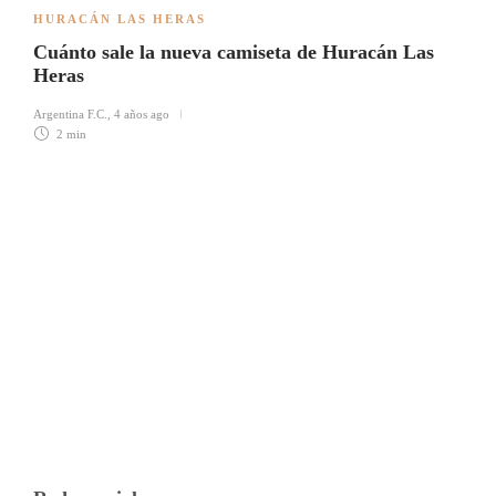
HURACÁN LAS HERAS
Cuánto sale la nueva camiseta de Huracán Las
Heras
Argentina F.C.
,
4 años ago
2 min