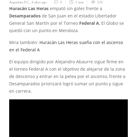
Argentina F.C.
,
4 años ago
0
2 min
533
Huracán Las Heras
empató sin goles frente a
Desamparados
de San Juan en el estadio Libertador
General San Martín por el Torneo
Federal A
, El Globo se
quedó con un punto en Mendoza.
Mira también:
Huracán Las Heras sueña con el ascenso
en el Federal A
El equipo dirigido por Alejandro Abaurre sigue firme en
el torneo Federal A con el objetivo de alejarse de la zona
de descenso y entrar en la pelea por el ascenso, frente a
Desamparados priorizará logró sumar un punto y sigue
en carrera.