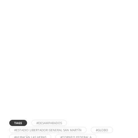
TAGS
#DESAMPARADOS
#ESTADIO LIBERTADOR GENERAL SAN MARTÍN
#GLOBO
#HURACÁN LAS HERAS
#TORNEO FEDERAL A