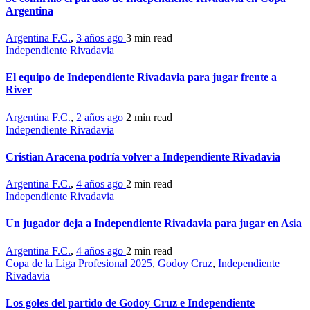
Argentina
Argentina F.C.
,
3 años ago
3 min
read
Independiente Rivadavia
El equipo de Independiente Rivadavia para jugar frente a
River
Argentina F.C.
,
2 años ago
2 min
read
Independiente Rivadavia
Cristian Aracena podría volver a Independiente Rivadavia
Argentina F.C.
,
4 años ago
2 min
read
Independiente Rivadavia
Un jugador deja a Independiente Rivadavia para jugar en Asia
Argentina F.C.
,
4 años ago
2 min
read
Copa de la Liga Profesional 2025
,
Godoy Cruz
,
Independiente
Rivadavia
Los goles del partido de Godoy Cruz e Independiente