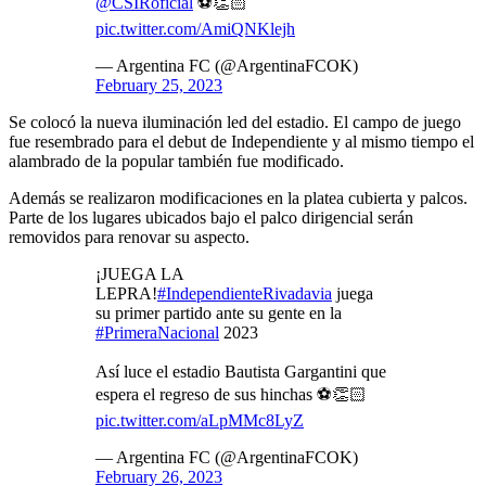
@CSIRoficial
⚽️👏🏻
pic.twitter.com/AmiQNKlejh
— Argentina FC (@ArgentinaFCOK)
February 25, 2023
Se colocó la nueva iluminación led del estadio. El campo de juego
fue resembrado para el debut de Independiente y al mismo tiempo el
alambrado de la popular también fue modificado.
Además se realizaron modificaciones en la platea cubierta y palcos.
Parte de los lugares ubicados bajo el palco dirigencial serán
removidos para renovar su aspecto.
¡JUEGA LA
LEPRA!
#IndependienteRivadavia
juega
su primer partido ante su gente en la
#PrimeraNacional
2023
Así luce el estadio Bautista Gargantini que
espera el regreso de sus hinchas ⚽️👏🏻
pic.twitter.com/aLpMMc8LyZ
— Argentina FC (@ArgentinaFCOK)
February 26, 2023