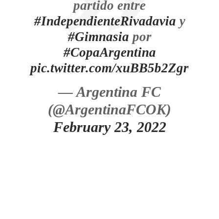
partido entre
#IndependienteRivadavia
y
#Gimnasia
por
#CopaArgentina
pic.twitter.com/xuBB5b2Zgr
— Argentina FC
(@ArgentinaFCOK)
February 23, 2022