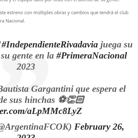
este estreno con múltiples obras y cambios que tendrá el club
ra Nacional.
!
#IndependienteRivadavia
juega su
 su gente en la
#PrimeraNacional
2023
 Bautista Gargantini que espera el
de sus hinchas ⚽️👏🏻
tter.com/aLpMMc8LyZ
(@ArgentinaFCOK)
February 26,
2023