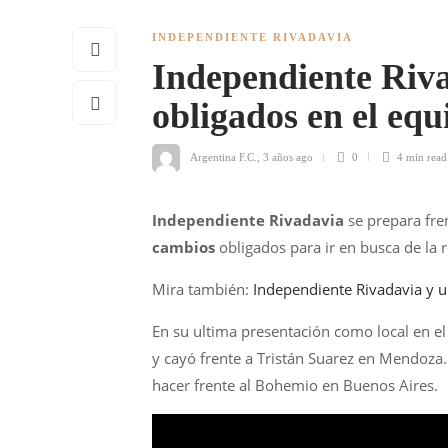
INDEPENDIENTE RIVADAVIA
Independiente Riva
obligados en el equ
Argentina F.C.
,
3 años ago
0
4 min
read
Independiente Rivadavia
se prepara fre
cambios
obligados para ir en busca de la 
Mira también:
Independiente Rivadavia y un
En su ultima presentación como local en el 
y cayó frente a Tristán Suarez en Mendoza.
hacer frente al Bohemio en Buenos Aires.