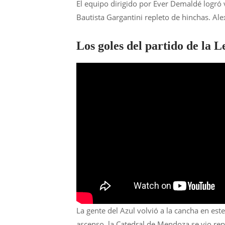
El equipo dirigido por Ever Demaldé logró 
Bautista Gargantini repleto de hinchas. Ale
Los goles del partido de la 
La gente del Azul volvió a la cancha en e
ascenso, la Catedral de Mendoza se vio repl