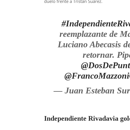
duelo frente a Tristán Suárez.
#IndependienteRiv
reemplazante de Ma
Luciano Abecasis d
retornar. Pi
@DosDePunt
@FrancoMazzon
— Juan Esteban Sur
Independiente Rivadavia gol