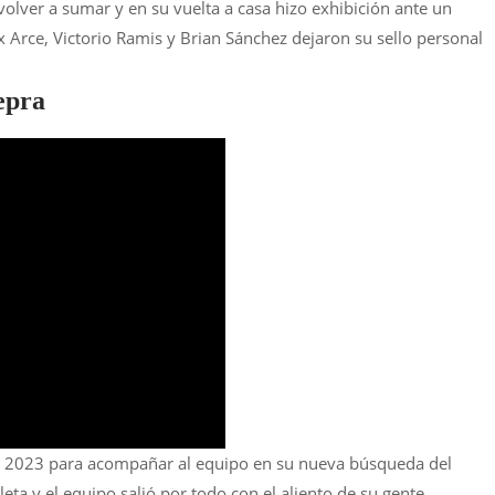
volver a sumar y en su vuelta a casa hizo exhibición ante un
x Arce, Victorio Ramis y Brian Sánchez dejaron su sello personal
Lepra
ste 2023 para acompañar al equipo en su nueva búsqueda del
eta y el equipo salió por todo con el aliento de su gente.