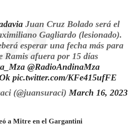
adavia
Juan Cruz Bolado será el
ximiliano Gagliardo (lesionado).
eberá esperar una fecha más para
pe Ramis afuera por 15 días
a_Mza
@RadioAndinaMza
iOk
pic.twitter.com/KFe415ufFE
aci (@juansuraci)
March 16, 2023
eó a Mitre en el Gargantini