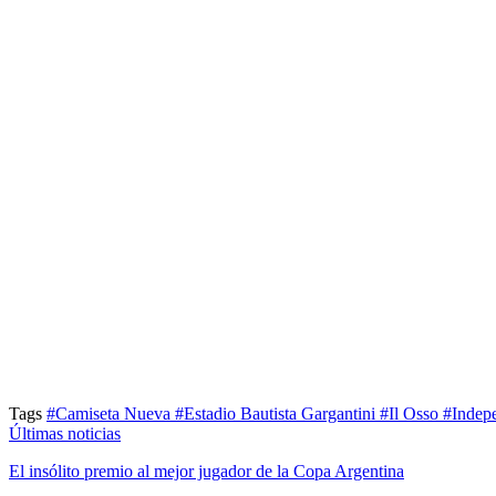
Tags
#Camiseta Nueva
#Estadio Bautista Gargantini
#Il Osso
#Indep
Últimas noticias
El insólito premio al mejor jugador de la Copa Argentina