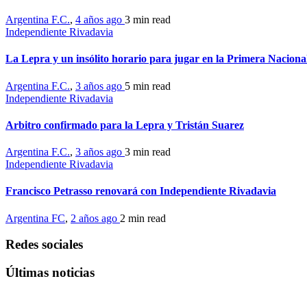
Argentina F.C.
,
4 años ago
3 min
read
Independiente Rivadavia
La Lepra y un insólito horario para jugar en la Primera Naciona
Argentina F.C.
,
3 años ago
5 min
read
Independiente Rivadavia
Arbitro confirmado para la Lepra y Tristán Suarez
Argentina F.C.
,
3 años ago
3 min
read
Independiente Rivadavia
Francisco Petrasso renovará con Independiente Rivadavia
Argentina FC
,
2 años ago
2 min
read
Redes sociales
Últimas noticias